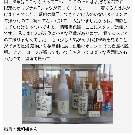
口、温泉はここから入って左へ、 ここの正面はまだ物産館です。
限定のオリジナルTシャツが売ってました。 ・・・着てる人はみか
けませんでした。 店内の様子、できるだけ人のいないタイミング
で撮ったので、写ってないだけで、 人はいましたからね、閑散と
してたわけじゃないですよ。 情報提供館、ここにスタンプは無い
です。 見えませんが左側に小さな座敷があります。 寝てる人いた
ので撮りませんでした。 もう少し天気が良ければ桜島を見ること
ができる足湯 建物より桜島側にあった船のオブジェ その台座の説
明。 ここ、ロープが張ってあって立ち入ってはダメな雰囲気が有
ったので、望遠で撮って ...
出典：
魔幻楼
さん