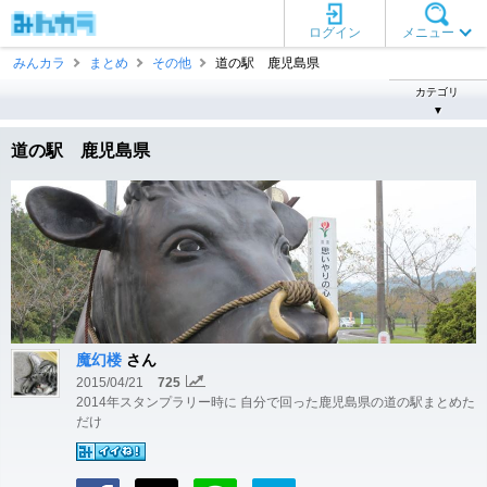
ログイン
メニュー
みんカラ
まとめ
その他
道の駅 鹿児島県
カテゴリ
▼
道の駅 鹿児島県
魔幻楼
さん
2015/04/21
725
2014年スタンプラリー時に 自分で回った鹿児島県の道の駅まとめた
だけ