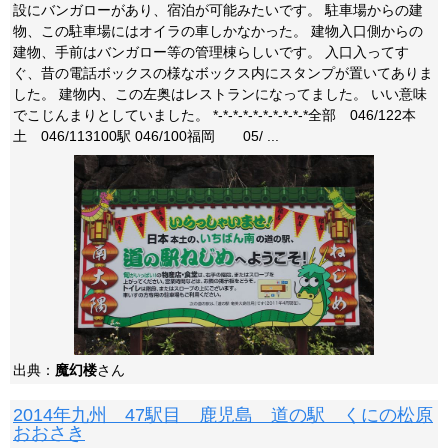
設にバンガローがあり、宿泊が可能みたいです。 駐車場からの建
物、この駐車場にはオイラの車しかなかった。 建物入口側からの
建物、手前はバンガロー等の管理棟らしいです。 入口入ってす
ぐ、昔の電話ボックスの様なボックス内にスタンプが置いてありま
した。 建物内、この左奥はレストランになってました。 いい意味
でこじんまりとしていました。 *-*-*-*-*-*-*-*-*-*全部 046/122本
土 046/113100駅 046/100福岡 05/ ...
出典：
魔幻楼
さん
2014年九州 47駅目 鹿児島 道の駅 くにの松原
おおさき