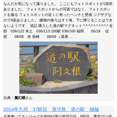
なんだか気になって撮りました。 ここにもフォトスポットが1箇所
ありました。 フォトスポットからの写真ではなく、フォトスポッ
トを撮る フォトスポットの近くに有ったベンチと壁画 ジグザグな
ので4面ありました。 建物の後ろはすぐ海、下に降りることはでき
ないようです。 追記 購入した道の駅マグネット *-*-*-*-*-*-*-*-*-* 全
部 036/122 本土 036/113 100駅 036/100 福岡 05/16 佐
賀 08/08 終 長崎 08/09 （遣唐 ...
出典：
魔幻楼
さん
2014年九州 37駅目 鹿児島 道の駅 樋脇
今更書いてるシリーズ九州強行軍の第四日目、5駅目、通算37つ目