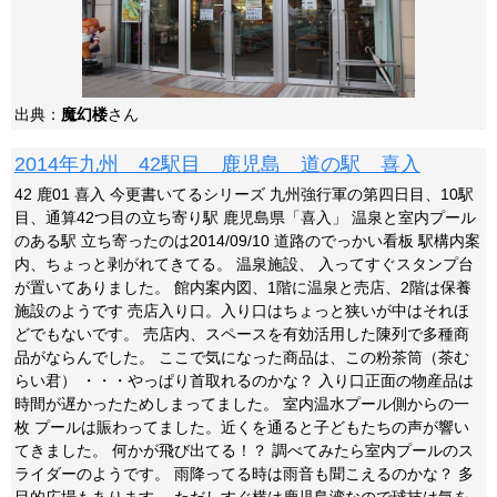
出典：
魔幻楼
さん
2014年九州 42駅目 鹿児島 道の駅 喜入
42 鹿01 喜入 今更書いてるシリーズ 九州強行軍の第四日目、10駅
目、通算42つ目の立ち寄り駅 鹿児島県「喜入」 温泉と室内プール
のある駅 立ち寄ったのは2014/09/10 道路のでっかい看板 駅構内案
内、ちょっと剥がれてきてる。 温泉施設、 入ってすぐスタンプ台
が置いてありました。 館内案内図、1階に温泉と売店、2階は保養
施設のようです 売店入り口。入り口はちょっと狭いが中はそれほ
どでもないです。 売店内、スペースを有効活用した陳列で多種商
品がならんでした。 ここで気になった商品は、この粉茶筒（茶む
らい君） ・・・やっぱり首取れるのかな？ 入り口正面の物産品は
時間が遅かったためしまってました。 室内温水プール側からの一
枚 プールは賑わってました。近くを通ると子どもたちの声が響い
てきました。 何かが飛び出てる！？ 調べてみたら室内プールのス
ライダーのようです。 雨降ってる時は雨音も聞こえるのかな？ 多