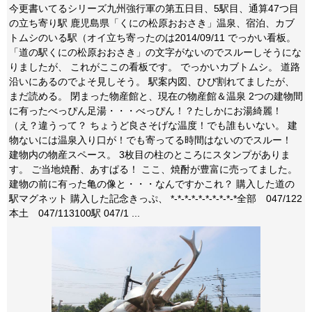
今更書いてるシリーズ九州強行軍の第五日目、5駅目、通算47つ目
の立ち寄り駅 鹿児島県「くにの松原おおさき」温泉、宿泊、カブ
トムシのいる駅（オイ立ち寄ったのは2014/09/11 でっかい看板。
「道の駅くにの松原おおさき」の文字がないのでスルーしそうにな
りましたが、 これがここの看板です。 でっかいカブトムシ。 道路
沿いにあるのでよそ見しそう。 駅案内図、ひび割れてましたが、
まだ読める。 閉まった物産館と、現在の物産館＆温泉 2つの建物間
に有ったべっぴん足湯・・・べっぴん！？たしかにお湯綺麗！
（え？違うって？ ちょうど良さそげな温度！でも誰もいない。 建
物ないには温泉入り口が！でも寄ってる時間はないのでスルー！
建物内の物産スペース。 3枚目の柱のところにスタンプがありま
す。 ご当地焼酎、あすぱる！ ここ、焼酎が豊富に売ってました。
建物の前に有った亀の像と・・・なんですかこれ？ 購入した道の
駅マグネット 購入した記念きっぷ、 *-*-*-*-*-*-*-*-*-*全部 047/122
本土 047/113100駅 047/1 ...