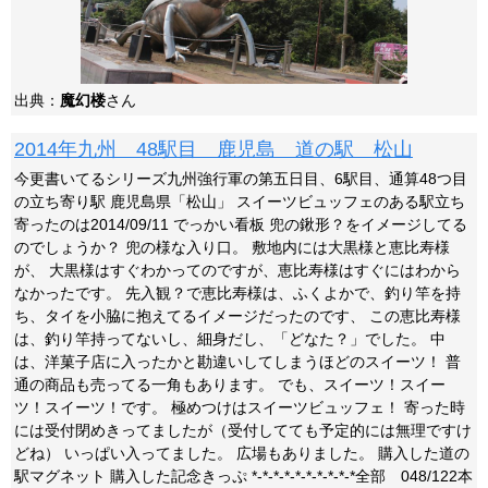
出典：
魔幻楼
さん
2014年九州 48駅目 鹿児島 道の駅 松山
今更書いてるシリーズ九州強行軍の第五日目、6駅目、通算48つ目
の立ち寄り駅 鹿児島県「松山」 スイーツビュッフェのある駅立ち
寄ったのは2014/09/11 でっかい看板 兜の鍬形？をイメージしてる
のでしょうか？ 兜の様な入り口。 敷地内には大黒様と恵比寿様
が、 大黒様はすぐわかってのですが、恵比寿様はすぐにはわから
なかったです。 先入観？で恵比寿様は、ふくよかで、釣り竿を持
ち、タイを小脇に抱えてるイメージだったのです、 この恵比寿様
は、釣り竿持ってないし、細身だし、「どなた？」でした。 中
は、洋菓子店に入ったかと勘違いしてしまうほどのスイーツ！ 普
通の商品も売ってる一角もあります。 でも、スイーツ！スイー
ツ！スイーツ！です。 極めつけはスイーツビュッフェ！ 寄った時
には受付閉めきってましたが（受付してても予定的には無理ですけ
どね） いっぱい入ってました。 広場もありました。 購入した道の
駅マグネット 購入した記念きっぷ *-*-*-*-*-*-*-*-*-*全部 048/122本