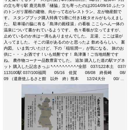
の立ち寄り駅 鹿児島県「樋脇」立ち寄ったのは2014/09/10 ふたつ
のトンガリ屋根の建物、向かって右がレストラン、左が物産館で
す。 スタンプブック購入特典で1冊に付き1枚タオルがもらえまし
た。 駐車場の脇に有る「島津の殿様湯」の看板 ここらへん一体の
温泉について書かれているようです。 色々看板が立ってますが、
止めているのか水は一滴もありませんでした。 足湯、ここは湯が
入ってました。 そこの湯があるのかと思ったよ 飲めるらしい。 案
内図。 いま気づいたけど、下の「稲垣潤一」が気になる。 旅のお
供に・・・お酒です！いも焼酎です！ 島津藩！ご当地焼酎です
ね。 農作物コーナー品数豊富でした。 追加 購入した道の駅マグネ
ット 購入した記念きっぷ *-*-*-*-*-*-*-*-*-*全部 037/122本土 037/
113100駅 037/100福岡 05/16 佐賀 08/08 終長崎 08/
09 （遣唐使ふるさと館 以外 終）熊本 12/24大分 00/ ...