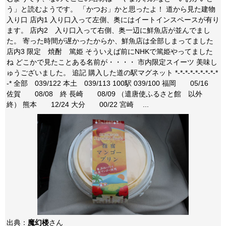
う」と読むようです。 「かつお」かと思ったよ！ 道から見た建物
入り口 店内1 入り口入って左側、奥にはイートインスペースが有り
ます。 店内2 入り口入って右側、奥一辺に鮮魚店が並んでまし
た。 寄った時間が遅かったからか、鮮魚店は全部しまってました
店内3 限定 焼酎 篤姫 そういえば前にNHKで篤姫やってました
ね どこかで見たことある名前が・・・・ 市内限定スイーツ 美味し
ゅうございました。 追記 購入した道の駅マグネット *-*-*-*-*-*-*-*-*
-* 全部 039/122 本土 039/113 100駅 039/100 福岡 05/16
佐賀 08/08 終 長崎 08/09 （遣唐使ふるさと館 以外
終） 熊本 12/24 大分 00/22 宮崎 ...
出典：
魔幻楼
さん