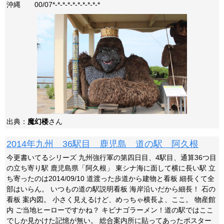
沖縄 00/07*-*-*-*-*-*-*-*-*-*
出典：
魔幻楼
さん
2014年九州 36駅目 鹿児島 道の駅 阿久根
今更書いてるシリーズ 九州強行軍の第四日目、4駅目、通算36つ目
の立ち寄り駅 鹿児島県「阿久根」 東シナ海に面して横に長い駅 立
ち寄ったのは2014/09/10 道渡った歩道から建物と看板 細長くて全
部はいらん。 いつもの道の駅説明看板 海岸沿いだから細長！ 石の
看板 案内図。 小さく見えるけど、めっちゃ横長よ、ここ。 物産館
内 ご当地ヒーローですかね？ キビナゴラーメン！道の駅ではここ
でしか見かけた記憶が無い。 総合案内所に貼ってあったポスター