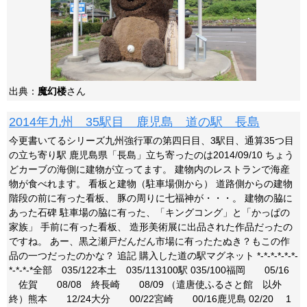
出典：
魔幻楼
さん
2014年九州 35駅目 鹿児島 道の駅 長島
今更書いてるシリーズ九州強行軍の第四日目、3駅目、通算35つ目
の立ち寄り駅 鹿児島県「長島」立ち寄ったのは2014/09/10 ちょう
どカーブの海側に建物が立ってます。 建物内のレストランで海産
物が食べれます。 看板と建物（駐車場側から） 道路側からの建物
階段の前に有った看板、 豚の周りに七福神が・・・。 建物の脇に
あった石碑 駐車場の脇に有った、「キングコング」と「かっぱの
家族」 手前に有った看板、 造形美術展に出品された作品だったの
ですね。 あー、黒之瀬戸だんだん市場に有ったたぬき？もこの作
品の一つだったのかな？ 追記 購入した道の駅マグネット *-*-*-*-*-*-
*-*-*-*全部 035/122本土 035/113100駅 035/100福岡 05/16
佐賀 08/08 終長崎 08/09 （遣唐使ふるさと館 以外
終）熊本 12/24大分 00/22宮崎 00/16鹿児島 02/20 1