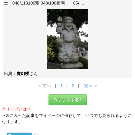
土 048/113100駅 048/100福岡 05/ ...
出典：
魔幻楼
さん
<
前へ
｜
1
｜
2
｜
次へ
>
クリップとは？
⇒気に入った記事をマイページに保存して、いつでも見られるように
なります。