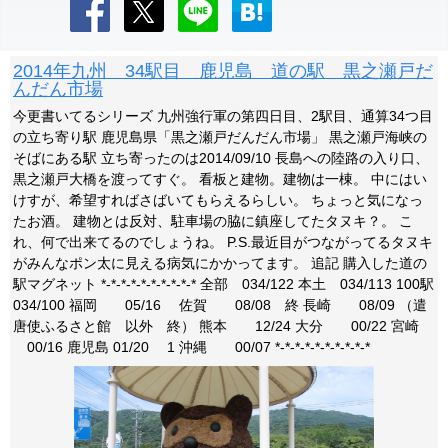
2014年九州 34駅目 鹿児島 道の駅 黒之瀬戸だ
んだん市場
今更書いてるシリーズ 九州強行軍の第四日目、2駅目、通算34つ目
の立ち寄り駅 鹿児島県「黒之瀬戸だんだん市場」 黒之瀬戸海峡の
そばにある駅 立ち寄ったのは2014/09/10 長島への陸路の入り口、
黒之瀬戸大橋を渡ってすぐ。 看板と建物。建物は一棟。 中にはい
けすが、希望すればさばいてもらえるらしい。 ちょっと気になっ
たお酒。 建物とは反対、駐車場の脇に鎮座してたタヌキ？。 こ
れ、何で出来てるのでしょうね。 P.S.最近目がつながってるタヌキ
がみんなポン太に見える病気にかかってます。 追記 購入した道の
駅マグネット *-*-*-*-*-*-*-*-*-* 全部 034/122 本土 034/113 100駅
034/100 福岡 05/16 佐賀 08/08 終 長崎 08/09 （遣
唐使ふるさと館 以外 終） 熊本 12/24 大分 00/22 宮崎
00/16 鹿児島 01/20 1 沖縄 00/07 *-*-*-*-*-*-*-*-*-*