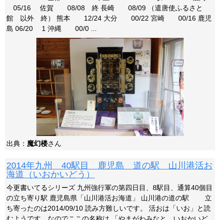
05/16 佐賀 08/08 終 長崎 08/09 （遣唐使ふるさと
館 以外 終） 熊本 12/24 大分 00/22 宮崎 00/16 鹿児
島 06/20 1 沖縄 00/0 ...
出典：
魔幻楼
さん
2014年九州 40駅目 鹿児島 道の駅 山川港活お
海道（いおかいどう）
今更書いてるシリーズ 九州強行軍の第四日目、8駅目、通算40個目
の立ち寄り駅 鹿児島県「山川港活お海道」 山川港の道の駅 立
ち寄ったのは2014/09/10 読み方難しいです。 活おは「いお」と読
むようです、なのでここの名称は 「やまがわみなと いおかいど