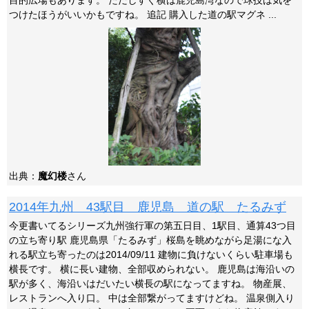
目的広場もあります。 ただしすぐ横は鹿児島湾なので球技は気を
つけたほうがいいかもですね。 追記 購入した道の駅マグネ ...
出典：
魔幻楼
さん
2014年九州 43駅目 鹿児島 道の駅 たるみず
今更書いてるシリーズ九州強行軍の第五日目、1駅目、通算43つ目
の立ち寄り駅 鹿児島県「たるみず」桜島を眺めながら足湯にな入
れる駅立ち寄ったのは2014/09/11 建物に負けないくらい駐車場も
横長です。 横に長い建物、全部収められない。 鹿児島は海沿いの
駅が多く、海沿いはだいたい横長の駅になってますね。 物産展、
レストランへ入り口。 中は全部繋がってますけどね。 温泉側入り