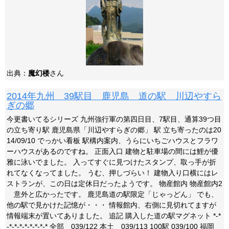
出典：
魔幻楼
さん
2014年九州 39駅目 鹿児島 道の駅 川辺やすら
ぎの郷
今更書いてるシリーズ 九州強行軍の第四日目、7駅目、通算39つ目
の立ち寄り駅 鹿児島県「川辺やすらぎの郷」 駅 立ち寄ったのは20
14/09/10 でっかい看板 駅構内案内、うらにいちごハウスとフラワ
ーハウスがあるのですね。 正面入口 建物と駐車場の間には鯉が優
雅に泳いでました。 入ってすぐに見つけたスタンプ、取っ手が折
れてなくなってました。 うむ、押しづらい！ 建物入り口横にはレ
ストランが、この日は定休日だったようです。 物産館内 物産館内2
意外と広かったです。 鹿児島道の駅限定「じゃっどん」 でも、
他の駅で見かけた記憶が・・・ 情報館内、右側に見切れてますが
情報端末が置いてありました。 追記 購入した道の駅マグネット *-*
-*-*-*-*-*-*-*-* 全部 039/122 本土 039/113 100駅 039/100 福岡