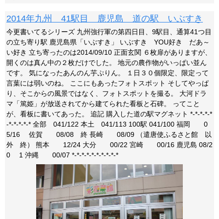
2014年九州 41駅目 鹿児島 道の駅 いぶすき
今更書いてるシリーズ 九州強行軍の第四日目、9駅目、通算41つ目
の立ち寄り駅 鹿児島県「いぶすき」 いぶすき YOU好き だあ～
い好き 立ち寄ったのは2014/09/10 正面玄関 ６枚扉がありますが、
開くのは真ん中の２枚だけでした。 地元の農作物がいっぱい並ん
です。 気になったあんのん芋ぷりん。 １日３０個限定、限定って
言葉には弱いのね。 ここにもあったフォトスポット そしてやっぱ
り、そこからの風景ではなく、フォトスポットを撮る。 大河ドラ
マ「篤姫」が放送されてから建てられた看板と石碑。 ってこと
が、看板に書いてあった。 追記 購入した道の駅マグネット *-*-*-*-*
-*-*-*-*-* 全部 041/122 本土 041/113 100駅 041/100 福岡 0
5/16 佐賀 08/08 終 長崎 08/09 （遣唐使ふるさと館 以
外 終） 熊本 12/24 大分 00/22 宮崎 00/16 鹿児島 08/2
0 1 沖縄 00/07 *-*-*-*-*-*-*-*-*-*