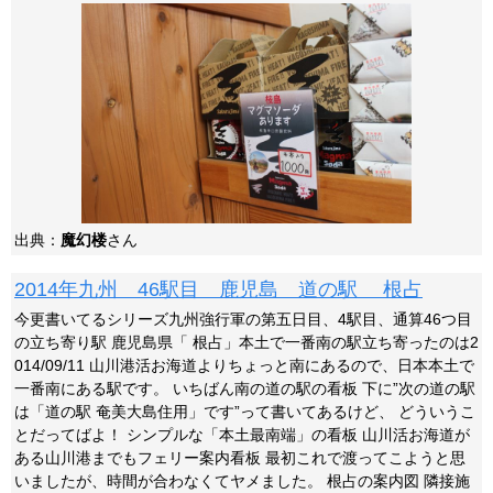
出典：
魔幻楼
さん
2014年九州 46駅目 鹿児島 道の駅 根占
今更書いてるシリーズ九州強行軍の第五日目、4駅目、通算46つ目
の立ち寄り駅 鹿児島県「 根占」本土で一番南の駅立ち寄ったのは2
014/09/11 山川港活お海道よりちょっと南にあるので、日本本土で
一番南にある駅です。 いちばん南の道の駅の看板 下に”次の道の駅
は「道の駅 奄美大島住用」です”って書いてあるけど、 どういうこ
とだってばよ！ シンプルな「本土最南端」の看板 山川活お海道が
ある山川港までもフェリー案内看板 最初これで渡ってこようと思
いましたが、時間が合わなくてヤメました。 根占の案内図 隣接施