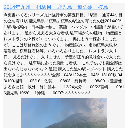
2014年九州 44駅目 鹿児島 道の駅 桜島
今更書いてるシリーズ九州強行軍の第五日目、1駅目、通算44つ目
の立ち寄り駅 鹿児島県「桜島」桜島の駅立ち寄ったのは2014/09/1
1 駅構内案内、日本語の他に、英語、ハングル、中国語？が書いて
あります。 道から見える大きな看板 駐車場からの建物、物産館と
レストランの２棟がくっついてます。 奥にもう一棟ありました
が、ここは研修施設のようです。 物産館ない、名物桜島大根や、
溶岩焼、桜島軽石鉢等、いろいろありました。 レストラン入り
口。 見るだけです、入りません、予定が狂う的意味合いで入った
ら負けです。 駐車場にあった顔出し看板、 これ子供でも顔全部は
出ないんじゃないかな？ 追記 購入した道の駅マグネット 購入した
記念きっぷ *-*-*-*-*-*-*-*-*-*全部 043/122本土 043/113100駅 04
3/100福岡 05/16 佐賀 08/08 終長崎 08/09 （遣唐使
ふるさと館 以外 終）熊本 12/24大分 00/22宮崎 00/1
6鹿児島 10/20 1沖縄 00/07*-*-*-*-*-*-*-*-*-*