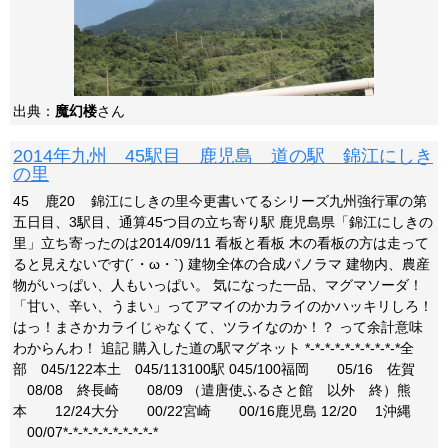
出典：
魔幻楼
さん
2014年九州 45駅目 鹿児島 道の駅 錦江にしき
の里
45 鹿20 錦江にしきの里今更書いてるシリーズ九州強行軍の第
五日目、3駅目、通算45つ目の立ち寄り駅 鹿児島県「錦江にしきの
里」立ち寄ったのは2014/09/11 看板と看板 木の看板の方は走って
ると見えないです(´・ω・`) 建物全体の合成パノラマ 建物内、農産
物がいっぱい、人もいっぱい。 気になった一品、マグマソーダ！
「甘い、辛い、うまい」ってアマイのかカライのかハッキリしろ！
はっ！まさかカライじゃなくて、ツライなのか！？ って余計意味
わからんわ！ 追記 購入した道の駅マグネット *-*-*-*-*-*-*-*-*-*全
部 045/122本土 045/113100駅 045/100福岡 05/16 佐賀
08/08 終長崎 08/09 （遣唐使ふるさと館 以外 終）熊
本 12/24大分 00/22宮崎 00/16鹿児島 12/20 1沖縄
00/07*-*-*-*-*-*-*-*-*-*