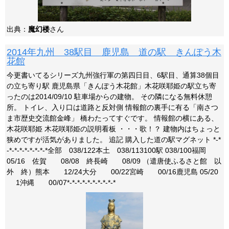
出典：
魔幻楼
さん
2014年九州 38駅目 鹿児島 道の駅 きんぽう木
花館
今更書いてるシリーズ九州強行軍の第四日目、6駅目、通算38個目
の立ち寄り駅 鹿児島県「きんぽう木花館」木花咲耶姫の駅立ち寄
ったのは2014/09/10 駐車場からの建物。 その隣になる無料休憩
所。 トイレ、入り口は道路と反対側 情報館の裏手に有る「南さつ
ま市歴史交流館金峰」 橋わたってすぐです。 情報館の横にある、
木花咲耶姫 木花咲耶姫の説明看板 ・・・歌！？ 建物内はちょっと
狭めですが活気がありました。 追記 購入した道の駅マグネット *-*
-*-*-*-*-*-*-*-*全部 038/122本土 038/113100駅 038/100福岡
05/16 佐賀 08/08 終長崎 08/09 （遣唐使ふるさと館 以
外 終）熊本 12/24大分 00/22宮崎 00/16鹿児島 05/20
1沖縄 00/07*-*-*-*-*-*-*-*-*-*