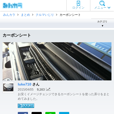
ログイン
メニュー
みんカラ
まとめ
クルマいじり
カーボンシート
カテゴリ
▼
カーボンシート
luke710
さん
2015/04/05
9,163
お安くイメージチェンジできるカーボンシートを使った弄りをまと
めてみました。