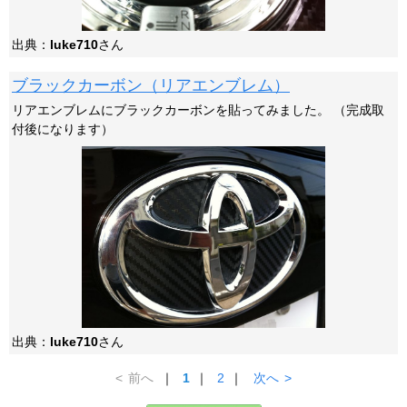
出典：
luke710
さん
ブラックカーボン（リアエンブレム）
リアエンブレムにブラックカーボンを貼ってみました。 （完成取
付後になります）
出典：
luke710
さん
<
前へ
｜
1
｜
2
｜
次へ
>