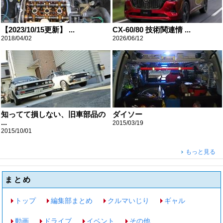
【2023/10/15更新】 ...
CX-60/80 技術関連情 ...
2018/04/02
2026/06/12
知ってて損しない、旧車部品の
ダイソー
...
2015/03/19
2015/10/01
もっと見る
まとめ
トップ
編集部まとめ
クルマいじり
ギャル
動画
ドライブ
イベント
その他