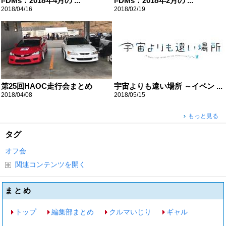
i-DMs：2018年4月の ...
i-DMs：2018年2月の ...
2018/04/16
2018/02/19
第25回HAOC走行会まとめ
宇宙よりも遠い場所 ～イベン ...
2018/04/08
2018/05/15
もっと見る
タグ
オフ会
関連コンテンツを開く
まとめ
トップ
編集部まとめ
クルマいじり
ギャル