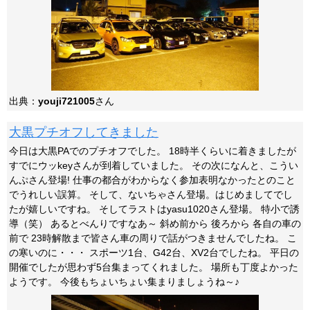
出典：
youji721005
さん
大黒プチオフしてきました
今日は大黒PAでのプチオフでした。 18時半くらいに着きましたが
すでにウッkeyさんが到着していました。 その次になんと、こうい
んぷさん登場! 仕事の都合がわからなく参加表明なかったとのこと
でうれしい誤算。 そして、ないちゃさん登場。はじめましてでし
たが嬉しいですね。 そしてラストはyasu1020さん登場。 特小で誘
導（笑） あるとべんりですなあ～ 斜め前から 後ろから 各自の車の
前で 23時解散まで皆さん車の周りで話がつきませんでしたね。 こ
の寒いのに・・・ スポーツ1台、G42台、XV2台でしたね。 平日の
開催でしたが思わず5台集まってくれました。 場所も丁度よかった
ようです。 今後もちょいちょい集まりましょうね～♪