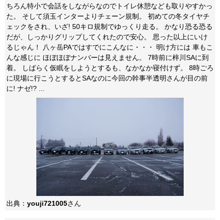
ちろん特小で会話をしながらなのでトイレ休憩なども取りやすかっ
た。 そして須玉インターよりチェーン規制。 初めての冬タイヤチ
ェックをされ、いざ! 50キロ規制でゆっくり走る。 かなり恐る恐る
だが、しっかりグリップしてくれたので安心。 思った以上にいけ
るじゃん！ 八ヶ岳PAではすでにこんなに・・・ 明け方には 車もこ
んな感じに ほぼほぼナンバーは見えません。 7時前に梓川SAに到
着。 しばらく仮眠をしようとするも、なかなか寝付けず。 8時ごろ
に現場に行こうとするとSAなのに今回の幹事半透明さんが目の前
に! ナゼ!? ...
出典：
youji721005
さん