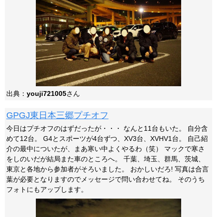
出典：
youji721005
さん
GPGJ東日本三郷プチオフ
今日はプチオフのはずだったが・・・ なんと11台もいた。 自分含
めて12台。 G4とスポーツが4台ずつ、XV3台、XVHV1台。 自己紹
介の最中についたが、まあ寒い中よくやるわ（笑） マックで寒さ
をしのいだが結局また車のところへ。 千葉、埼玉、群馬、茨城、
東京と各地から参加者がそろいました。 おかしいだろ! 写真は合言
葉が必要となりますのでメッセージで問い合わせてね。 そのうち
フォトにもアップします。