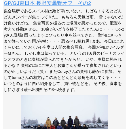
GP/GJ東日本 長野安曇野オフ その2
集合場所であるスイス村は殆ど車はいない。 しばらくするとどん
どんメンバーが集まってきた。 もちろん天気は雨。 雪じゃないだ
け良いけどね。 集合写真を撮るのに場所が悪かったので、配置を
考えて移動させる。 10台がいどうを終了したとたんに・・・ Co-z
yさん登場! 図ったようにぴったり車を並べてきた。 挙句にさっき
まで降っていた雨がやむ・・・ 恐るべし晴れ男! まあ、今日はこれ
くらいにしておくか! 今度は人間の集合写真。 今回お初はワイルダ
ーMさん。 しかし車は知っている。 というのも6月のビーナスライ
ンオフのときに奥様が乗られてきたからだ。 いや、奥様に怒られ
るかな？ 奥様の車にご主人とお嬢さんが乗って参加されたという
のが正しいようだ（笑） またCo-zyさんの奥様も静かに参加。 そ
してtomoさんの相方はこのあとどんどん頭角を現してくる・・・
いつものように自己紹介をして、買い物などを。 その後、食事を
しにさぎり荘へ出発!! その3へ続きます。