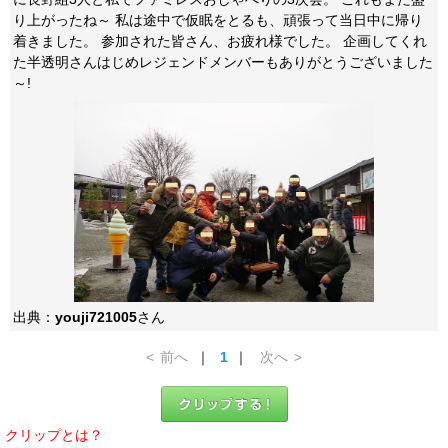
り上がったね～ 私は途中で仮眠をとるも、頑張って当日中に帰り
着きました。 参加された皆さん、お疲れ様でした。 企画してくれ
た半透明さんはじめレジェンドメンバーもありがとうございました
～!
出典：
youji721005
さん
<
前へ
｜
1
｜
次へ
>
クリップとは？