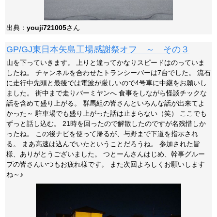
出典：
youji721005
さん
GP/GJ東日本矢島工場感謝祭オフ ～ その３
山を下っていきます。 上りと違ってかなりスピードはのっていま
したね。 チャンネルを合わせたトランシーバーは7台でした。 流石
に走行中先頭と最後では電波が厳しいので4号車に中継をお願いし
ました。 街中まで走りバーミヤンへ 食事をしながら怪談チックな
話を含めて盛り上がる。 群馬組の皆さんといろんな話が出来てよ
かった～ 駐車場でも盛り上がった話は止まらない（笑） ここでも
ずっと話し込む。 21時を回ったので解散したのですが名残惜しか
ったね。 この後ナビを使って帰るが、与野まで下道を指示され
る。 まあ高速は込んでいたということだろうね。 参加された皆
様、ありがとうございました。 つとーんさんはじめ、幹事グルー
プの皆さんいつもお疲れ様です。 また次回よろしくお願いします
ね～♪