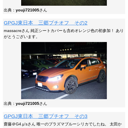
出典：
youji721005
さん
GPGJ東日本 三郷プチオフ その2
massacreさん 純正シートカバーも含めオレンジ色の初参加！ あり
がとうございます。
出典：
youji721005
さん
GPGJ東日本 三郷プチオフ その3
齋藤＠G4.μ’sさん 唯一のプラズマブルーシリカでしたね。 太田か