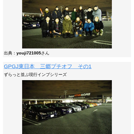
出典：
youji721005
さん
GPGJ東日本 三郷プチオフ その1
ずらっと並ぶ現行インプシリーズ