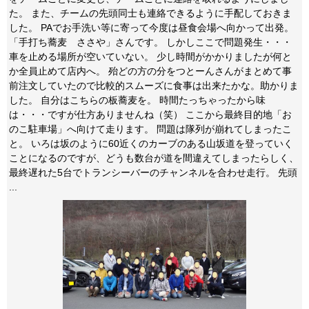
た。 また、チームの先頭同士も連絡できるように手配しておきま
した。 PAでお手洗い等に寄って今度は昼食会場へ向かって出発。
「手打ち蕎麦 ささや」さんです。 しかしここで問題発生・・・
車を止める場所が空いていない。 少し時間がかかりましたが何と
か全員止めて店内へ。 殆どの方の分をつとーんさんがまとめて事
前注文していたので比較的スムーズに食事は出来たかな。助かりま
した。 自分はこちらの板蕎麦を。 時間たっちゃったから味
は・・・ですが仕方ありませんね（笑） ここから最終目的地「お
のこ駐車場」へ向けて走ります。 問題は隊列が崩れてしまったこ
と。 いろは坂のように60近くのカーブのある山坂道を登っていく
ことになるのですが、どうも数台が道を間違えてしまったらしく、
最終遅れた5台でトランシーバーのチャンネルを合わせ走行。 先頭
...