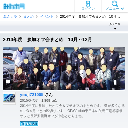
ログイン
メニュー
みんカラ
まとめ
イベント
2014年度 参加オフ会まとめ 10月 ...
カテゴリ
▼
2014年度 参加オフ会まとめ 10月～12月
youji721005
さん
2015/04/07
1,809
2014年度に参加したオフ会＆プチオフのまとめです。 数が多くなる
ので3ヵ月ごとの区切りです。 GP/GJ.club東日本の矢島工場感謝祭
オフと長野安曇野オフが中心となりまね。