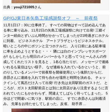
出典：
youji721005
さん
GP/GJ東日本矢島工場感謝祭オフ ～ 前夜祭
11月1日17：30に仕事終了。 すべての荷物はすべて詰め込んであ
る車に乗り込み、11月2日の矢島工場感謝祭に向けて出発! 三郷イ
ンター経由とずいぶん時間がかかってしまったが21時過ぎにホテル
に到着。 ビジネスホテル アートプラザというビジネスホテル。
暗いところの中にポツンと立つホテルだ。 入り口前にある駐車場
に車を止めようとすると・・・ 隣には白のインプレッサスポーツ
が! もしかしたら明日のメンバーかも？と思ってつとーんさんの作
成してくれたリストを見ると 、1名心当たりが。 メッセージで連絡
いれるも返信はない様子。 なぜ連絡を入れているかというと、前
のりしているメンバーで前夜祭を開催使用という魂胆だからだ。
赤昴さんに連絡を入れて待ち合わせ場所と時間を決める。 チェッ
クインして風呂だけ入って出発! 行き先は太田駅前のガストだ。 と
ころが、ガスト太田駅前店とは別に太田店があり注意するように言
われていたにもかかわらず、間違えてしばらく待ってしまった。 5
分ほどで間違いに気づき、駅前の店に。 すでに赤昴さんは到着済
み。 先輩をお待たせしてしまった。反省。 助手席 ...