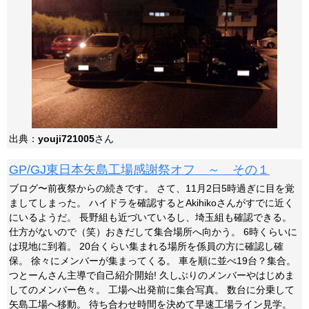
出典：
youji721005
さん
GP/GJ東日本矢島工場感謝祭オフ ～ その１
ブログ〜前夜祭からの続きです。 さて、11月2日5時過ぎに目を覚
ましてしまった。 ハイドラを確認するとAkihikoさんがすでに近く
にいるようだ。 長野組も近づいているし、埼玉組も確認できる。
仕方がないので（笑）おきだして集合場所へ向かう。 6時くらいに
は現地に到着。 20台くらい集まれる場所を係員の方に確認し確
保。 徐々にメンバーが集まってくる。 車を順に並べ19台？集合。
つとーんさん主導で自己紹介開始! 久しぶりのメンバーやはじめま
してのメンバー色々。 工場へ出発前に集合写真。 数台に分乗して
矢島工場へ移動。 待ち合わせ時間を決めて早速工場ライン見学。