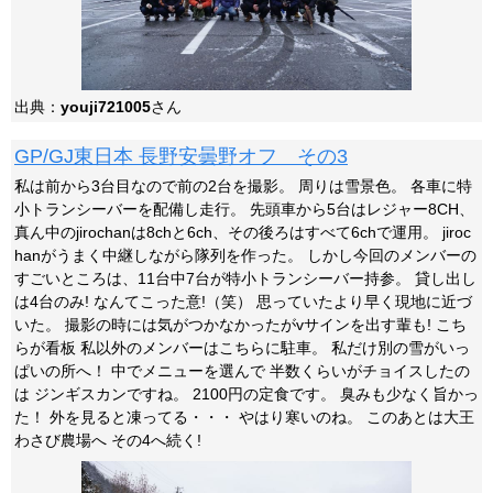
出典：
youji721005
さん
GP/GJ東日本 長野安曇野オフ その3
私は前から3台目なので前の2台を撮影。 周りは雪景色。 各車に特
小トランシーバーを配備し走行。 先頭車から5台はレジャー8CH、
真ん中のjirochanは8chと6ch、その後ろはすべて6chで運用。 jiroc
hanがうまく中継しながら隊列を作った。 しかし今回のメンバーの
すごいところは、11台中7台が特小トランシーバー持参。 貸し出し
は4台のみ! なんてこった意!（笑） 思っていたより早く現地に近づ
いた。 撮影の時には気がつかなかったがvサインを出す輩も! こち
らが看板 私以外のメンバーはこちらに駐車。 私だけ別の雪がいっ
ぱいの所へ！ 中でメニューを選んで 半数くらいがチョイスしたの
は ジンギスカンですね。 2100円の定食です。 臭みも少なく旨かっ
た！ 外を見ると凍ってる・・・ やはり寒いのね。 このあとは大王
わさび農場へ その4へ続く!