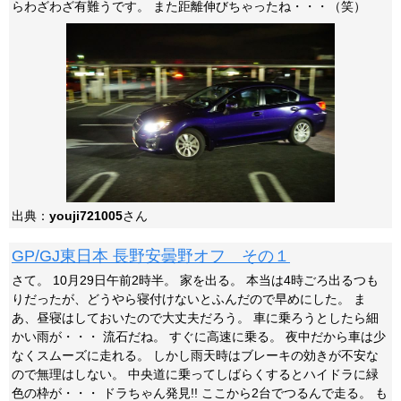
らわざわざ有難うです。 また距離伸びちゃったね・・・（笑）
出典：
youji721005
さん
GP/GJ東日本 長野安曇野オフ その１
さて。 10月29日午前2時半。 家を出る。 本当は4時ごろ出るつも
りだったが、どうやら寝付けないとふんだので早めにした。 ま
あ、昼寝はしておいたので大丈夫だろう。 車に乗ろうとしたら細
かい雨が・・・ 流石だね。 すぐに高速に乗る。 夜中だから車は少
なくスムーズに走れる。 しかし雨天時はブレーキの効きが不安な
ので無理はしない。 中央道に乗ってしばらくするとハイドラに緑
色の枠が・・・ ドラちゃん発見!! ここから2台でつるんで走る。 も