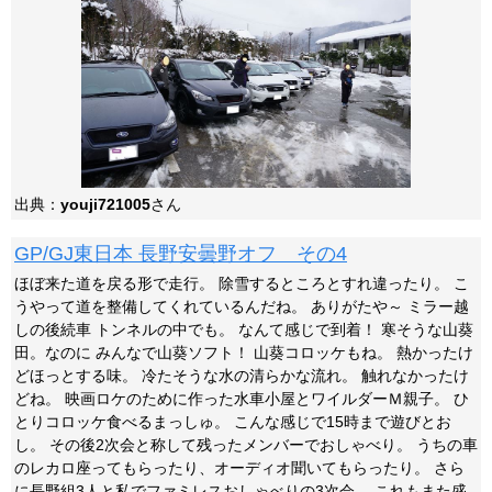
出典：
youji721005
さん
GP/GJ東日本 長野安曇野オフ その4
ほぼ来た道を戻る形で走行。 除雪するところとすれ違ったり。 こ
うやって道を整備してくれているんだね。 ありがたや～ ミラー越
しの後続車 トンネルの中でも。 なんて感じで到着！ 寒そうな山葵
田。なのに みんなで山葵ソフト！ 山葵コロッケもね。 熱かったけ
どほっとする味。 冷たそうな水の清らかな流れ。 触れなかったけ
どね。 映画ロケのために作った水車小屋とワイルダーＭ親子。 ひ
とりコロッケ食べるまっしゅ。 こんな感じで15時まで遊びとお
し。 その後2次会と称して残ったメンバーでおしゃべり。 うちの車
のレカロ座ってもらったり、オーディオ聞いてもらったり。 さら
に長野組3人と私でファミレスおしゃべりの3次会。 これもまた盛