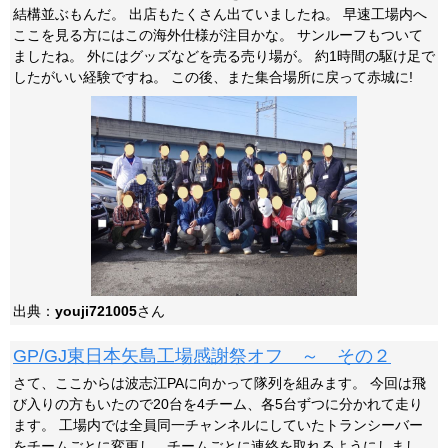
結構並ぶもんだ。 出店もたくさん出ていましたね。 早速工場内へ
ここを見る方にはこの海外仕様が注目かな。 サンルーフもついて
ましたね。 外にはグッズなどを売る売り場が。 約1時間の駆け足で
したがいい経験ですね。 この後、また集合場所に戻って赤城に!
出典：
youji721005
さん
GP/GJ東日本矢島工場感謝祭オフ ～ その２
さて、ここからは波志江PAに向かって隊列を組みます。 今回は飛
び入りの方もいたので20台を4チーム、各5台ずつに分かれて走り
ます。 工場内では全員同一チャンネルにしていたトランシーバー
をチームごとに変更し、チームごとに連絡を取れるようにしまし