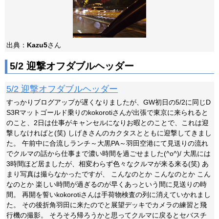
出典：
Kazu5
さん
5/2 迎撃オフダブルヘッダー
5/2 迎撃オフダブルヘッダー
すっかりブログアップが遅くなりましたが、GW初日の5/2に同じD
S3Rマットゴールド乗りのkokorotiさんが出張で東京に来られると
のこと、2日は仕事がキャンセルになりお暇とのことで、これは迎
撃しなければと(笑) しげきさんのカクタスとともに迎撃してきまし
た。 午前中に合流しランチ～大黒PA～羽田空港にて見送りの流れ
でクルマの話から仕事まで濃い時間を過ごせました(^o^)/ 大黒には
3時間ほど居ましたが、相変わらず色々なクルマが来る来る(笑) あ
まり写真は撮らなかったですが、 こんなのとか こんなのとか こん
なのとか 楽しい時間が過ぎるのが早くあっという間に見送りの時
間。 再開を誓いkokorotiさんは手荷物検査の列に消えていかれまし
た。 その後折角羽田に来たのでと展望デッキでカメラの練習と飛
行機の撮影。 そろそろ帰ろうかと思ってクルマに戻るとセバスチ