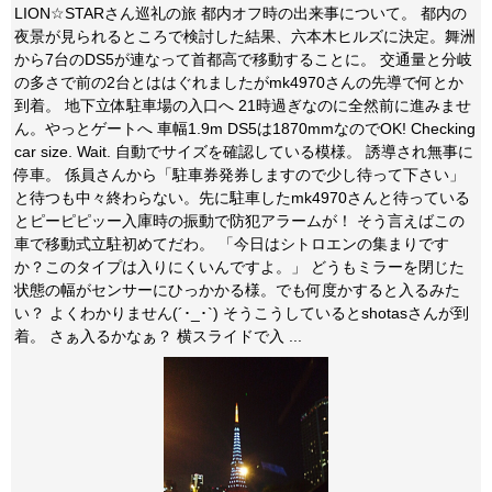
LION☆STARさん巡礼の旅 都内オフ時の出来事について。 都内の
夜景が見られるところで検討した結果、六本木ヒルズに決定。舞洲
から7台のDS5が連なって首都高で移動することに。 交通量と分岐
の多さで前の2台とははぐれましたがmk4970さんの先導で何とか
到着。 地下立体駐車場の入口へ 21時過ぎなのに全然前に進みませ
ん。やっとゲートへ 車幅1.9m DS5は1870mmなのでOK! Checking
car size. Wait. 自動でサイズを確認している模様。 誘導され無事に
停車。 係員さんから「駐車券発券しますので少し待って下さい」
と待つも中々終わらない。先に駐車したmk4970さんと待っている
とピーピピッー入庫時の振動で防犯アラームが！ そう言えばこの
車で移動式立駐初めてだわ。 「今日はシトロエンの集まりです
か？このタイプは入りにくいんですよ。」 どうもミラーを閉じた
状態の幅がセンサーにひっかかる様。でも何度かすると入るみた
い？ よくわかりません(´･_･`) そうこうしているとshotasさんが到
着。 さぁ入るかなぁ？ 横スライドで入 ...