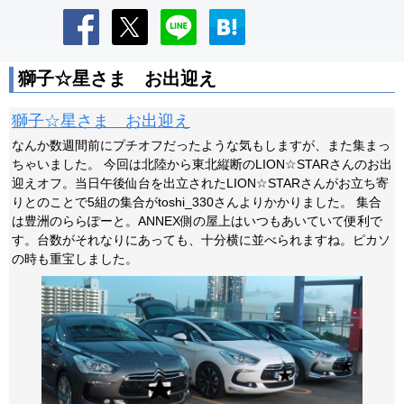
獅子☆星さま お出迎え
獅子☆星さま お出迎え
なんか数週間前にプチオフだったような気もしますが、また集まっ
ちゃいました。 今回は北陸から東北縦断のLION☆STARさんのお出
迎えオフ。当日午後仙台を出立されたLION☆STARさんがお立ち寄
りとのことで5組の集合がtoshi_330さんよりかかりました。 集合
は豊洲のららぽーと。ANNEX側の屋上はいつもあいていて便利で
す。台数がそれなりにあっても、十分横に並べられますね。ピカソ
の時も重宝しました。