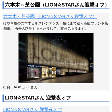
六本木～芝公園（LION☆STARさん迎撃オフ）
六本木～芝公園（LION☆STARさん迎撃オフ）
けやき坂の六本木ヒルズレジデンス一角にまで続く高級ブランド店
舗街。 石畳の路地もあったりして、雰囲気あります。
出典：
toshi_330
さん
LION☆STARさん 迎撃夜オフ
LION☆STARさん 迎撃夜オフ