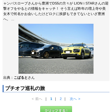
ャンバスローブさんから豊洲でDS5の方々が LION☆STARさんの迎
撃オフをやるとの情報をキャッチ！ そう言えば昨年の増上寺や美
女木で何名かお会いしたけどロクに挨拶もできてないといざ豊洲
へ。 ...
出典：
こばると
さん
プチオフ巡礼の旅
<
前へ
｜
1
｜
2
｜
次へ
>