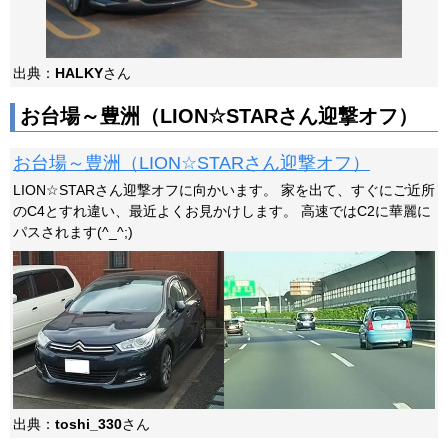
出典：
HALKY
さん
お台場～豊洲（LION☆STARさん迎撃オフ）
お台場～豊洲（LION☆STARさん迎撃オフ）
LION☆STARさん迎撃オフに向かいます。 家を出て、すぐにご近所
のC4とすれ違い、最近よくお見かけします。 高速ではC2に華麗に
パスされます(^_^;)
出典：
toshi_330
さん