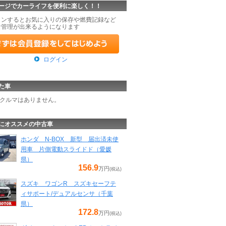
ージでカーライフを便利に楽しく！！
インするとお気に入りの保存や燃費記録など
な管理が出来るようになります
ログイン
た車
クルマはありません。
にオススメの中古車
ホンダ N-BOX 新型 届出済未使
用車 片側電動スライドド（愛媛
県）
156.9
万円
(税込)
スズキ ワゴンR スズキセーフテ
ィサポート/デュアルセンサ（千葉
県）
172.8
万円
(税込)