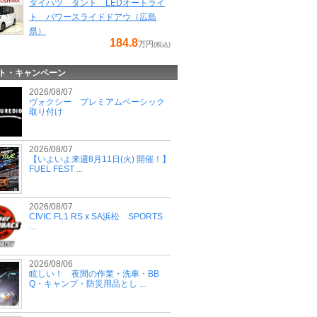
ダイハツ タント LEDオートライ
ト パワースライドドアウ（広島
県）
184.8
万円
(税込)
ト・キャンペーン
2026/08/07
ヴォクシー プレミアムベーシック
取り付け
2026/08/07
【いよいよ来週8月11日(火) 開催！】
FUEL FEST ...
2026/08/07
CIVIC FL1 RS x SA浜松 SPORTS
...
2026/08/06
眩しい！ 夜間の作業・洗車・BB
Q・キャンプ・防災用品とし ...