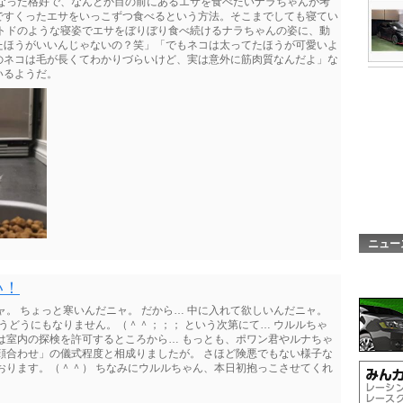
になった格好で、なんとか目の前にあるエサを食べたいナラちゃんが考
ですくったエサをいっこずつ食べるという方法。そこまでしても寝てい
 トドのような寝姿でエサをぼりぼり食べ続けるナラちゃんの姿に、動
たほうがいいんじゃないの？笑」「でもネコは太ってたほうが可愛いよ
のネコは毛が長くてわかりづらいけど、実は意外に筋肉質なんだよ」な
いるようだ。
ニュー
い！
ャ。 ちょっと寒いんだニャ。 だから… 中に入れて欲しいんだニャ。
もうどうにもなりません。（＾＾；；； という次第にて… ウルルちゃ
は室内の探検を許可するところから… もっとも、ポワン君やルナちゃ
顔合わせ」の儀式程度と相成りましたが。 さほど険悪でもない様子な
おります。（＾＾） ちなみにウルルちゃん、本日初抱っこさせてくれ