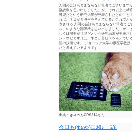
人間の会話もままならない筆者でございます
翻訳機を思い出しました。が、それ以上に精
可能だという研究結果が発表されたとのこと
れば、ネコが普段何を考えているかこれでわ
表される 人間の会話もままならない筆者で
ル」のような翻訳機を思い出しました。が、
しくは開発が可能だという研究結果が発表さ
ントウだとすれば、ネコが普段何を考えてい
望の技術です。 ジョージア大学の獣医学教
だと考えているようです ...
出典：
きゃのんGRS214
さん
今日も(ФωФ)日和♪ 5/8