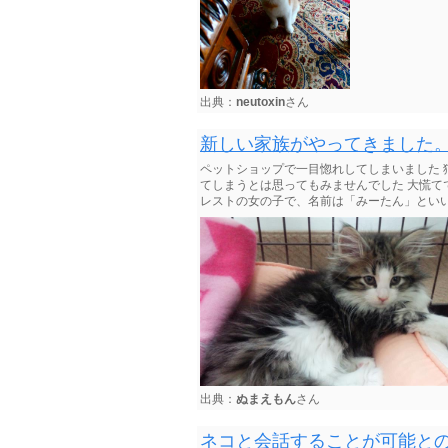
出典：
neutoxin
さん
新しい家族がやってきました
ペットショップで一目惚れしてしまいました
てしまうとは思ってもみませんでした 大慌て
レストの女の子で、名前は「みーたん」とい
出典：
ぬまえもん
さん
ネコと会話することが可能と