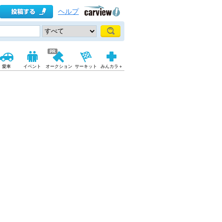
ヘルプ
愛車
イベント
オークション
サーキット
みんカラ＋