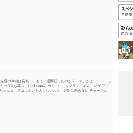
ｌ 先週の今頃は宮城… もう一週間経ったのか!? マジかよ… っ
ー”(立ち耳スコ)です(ФωФ) めんこい タマラン めんこいﾍ(ﾟ▽､ﾟ
ねこちゃんｗ スコはホント大人しいねぇ 絶対に怒らない チャーさん、