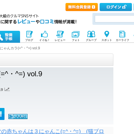
ブログ
イイね！
レビュー
フォト
グループ
スポット
カーライフ
にゃんカラ(=^・^=) vol.9
・^=) vol.9
19
赤ちゃんは３にゃんこ(=^・^=) (猫ブロ