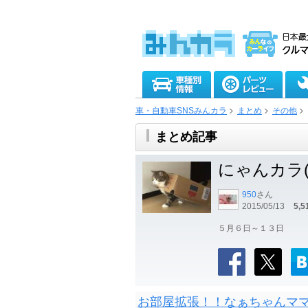
車・自動車SNSみんカラ
まとめ
その他
まとめ記事
にゃんカラ(=^
950
さん
2015/05/13
5,5
５月６日～１３日
お部屋拡張！！なぁちゃんママの