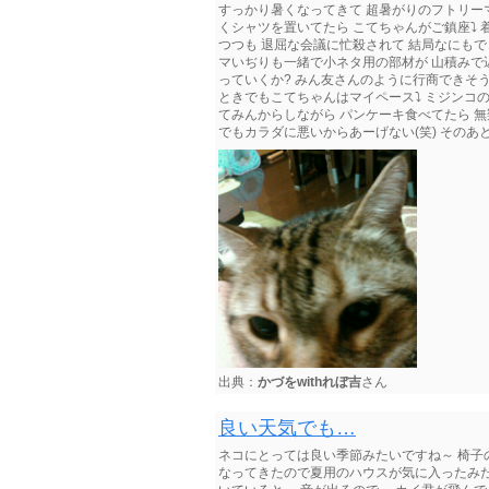
すっかり暑くなってきて 超暑がりのフトリーマ
くシャツを置いてたら こてちゃんがご鎮座⤵ 
つつも 退屈な会議に忙殺されて 結局なにもで
マいぢりも一緒で小ネタ用の部材が 山積みで遅
っていくか? みん友さんのように行商できそう
ときでもこてちゃんはマイペース⤵ ミジンコの気
てみんからしながら パンケーキ食べてたら 無
でもカラダに悪いからあーげない(笑) そのあと
出典：
かづをwithれぼ吉
さん
良い天気でも…
ネコにとっては良い季節みたいですね～ 椅子
なってきたので夏用のハウスが気に入ったみた