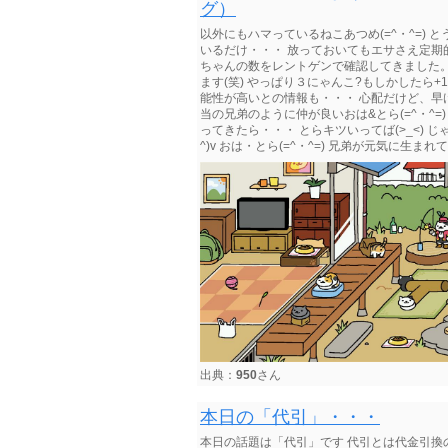
グ）
以外にもハマっているねこあつめ(=^・^=) 
いるだけ・・・ 放っておいてもエサさえ定期的
ちゃんの数をレントゲンで確認してきました。 
ます(笑) やっぱり３にゃんこ?もしかしたら
能性が高いとの情報も・・・ 心配だけど、早
当の兄弟のように仲が良いおは&とら(=^・^
ってきたら・・・ とらキツいってば(>_<) じゃ
^)v おは・とら(=^・^=) 兄弟が元気に生まれて
出典：
950
さん
本日の「代引」・・・
本日の話題は「代引」です 代引とは代金引換