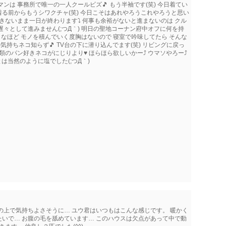
ンは 事務所で唯一の一人クールビズ🎵 もう半袖です(笑) 今日着てい
着る前からもうシワクチャ(笑) 今日こそはあれやろうこれやろうと思い
きないまま一日が終わります⤵ 何事も余裕がないと進まないのは クル
々として進みません(;つД｀) 明日の聖地コーナン府中オフに何を持
なほど モノを積んでいく度胸はないので 寝室で吟味してたら そんな
持ちネコ知らず🎵 TV台の下に潜り込んでます(笑) リビングに戻っ
類のパン好きネコがにじりより♥ ほらほら欲しいかー⤴ ウマソやろー⤴
は当然のように塩でした(;つД｀)
の上で気持ちよさそうに… ユウ君はいつもはこんな感じです。 暖かく
いで… お腹の毛を舐めています… このハウスは欠点があって中で動