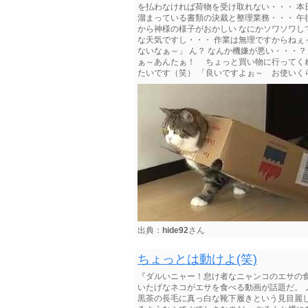
を払わなければ荷物を受け取れない・・・ 本
溜まっている書類の決裁と整理業務・・・ 午
から神様の様子がおかしい なにかソワソワし
な天気ですし・・・ 作業は無理ですからねぇ
ないなぁ～」 ん？ なんか機嫌が悪い・・・？
ぁ～あんたぁ！ ちょっと買い物に行ってくれ
たいです（笑） 「良いですよぉ～ お使いくらい（
出典：
hide92
さん
ちょっとは動けよ(笑)
『ダルいニャー！怠け者なニャンコのエサの
いたげなネコがエサを食べる動画が話題だ。 
黒茶の長毛に真っ白な靴下履きという見目麗