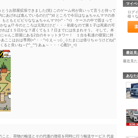
マイペ
とうとうお部屋拡張できました(笑) このゲーム何が良いって言うと待って
ログ
にあげれば進んでいるのだ(^^)d ところで今日はなぁちゃんママの赤
様々
もともとビビりななぁちゃんママ(=^・^=) ケースの中で固まって
+1かなぁ!? 今のところは元気だけど・・・初産なので第１子は死産の可
ければ１５日かな？遅くても１７日までには生まれそう。 そして。本
=) にゃんこ部屋にある2台のキャットタワー！ １台を私達の寝室に持
あここはおは専用(=^・・^=) え～ッ(-_-) たまには借りちゃうけどね(^
くると良いね～(*^_^*) あぁ～・・・心配(>_<)
最近見
最近見た
あなた
のこと、荷物の輸送とその代価の徴収を同時に行う輸送サービス 代金