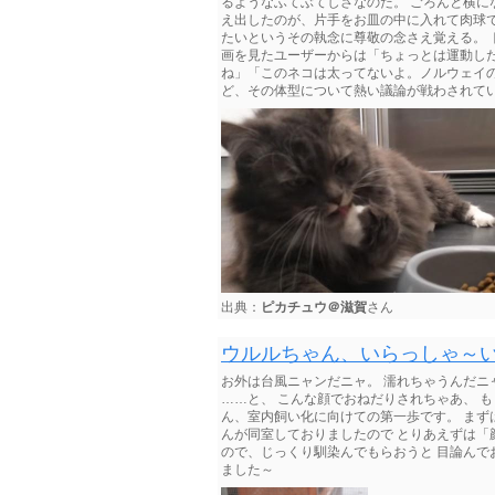
るようなふてぶてしさなのだ。 ごろんと横
え出したのが、片手をお皿の中に入れて肉球
たいというその執念に尊敬の念さえ覚える。
画を見たユーザーからは「ちょっとは運動し
ね」「このネコは太ってないよ。ノルウェイ
ど、その体型について熱い議論が戦わされて
出典：
ピカチュウ＠滋賀
さん
ウルルちゃん、いらっしゃ～
お外は台風ニャンだニャ。 濡れちゃうんだニ
……と、 こんな顔でおねだりされちゃあ、 
ん、室内飼い化に向けての第一歩です。 まず
んが同室しておりましたので とりあえずは「
ので、じっくり馴染んでもらおうと 目論んで
ました～