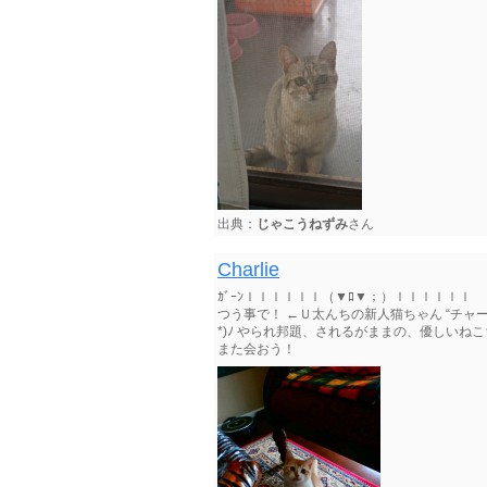
出典：
じゃこうねずみ
さん
Charlie
ｶﾞｰﾝｌｌｌｌｌｌ（▼ﾛ▼；）ｌｌｌｌｌ
つう事で！ ←Ｕ太んちの新人猫ちゃん “チャーリ
*)ﾉ やられ邦題、されるがままの、優しい
また会おう！