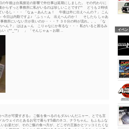
日の午後は台風接近の影響で外仕事は延期にしました。 その代わりに
後からずっと事務所に私がいるのは珍しいことです(^^ゞ どうも２時頃
ているし・・・ 「なぁ～あんたぁ！ 午後は外に出えへんの？」 こん
～ 今日は内勤ですよ♪ 「ふぅ～ん 出えへんのか！ そしたら しゃあ
 事務所にいない方が良いのか・・・？ ３０分の時が流れ。。。 「な
へん？」 ははぁ～ん こりゃなにか有るな・・・ 私がいると困るみ
イベン
*^_^*） 」 「そんじゃぁ～お願 ...
食べ方が可愛すぎる』 ご飯を食べるのもダルいんだニャー、とでも言
ノルウェイのとあるお宅で暮らす5歳のネコ、ナラちゃん。もふもふな
しいお姿だが、そのご飯の食べ方が、どこぞの王族かとツッコミたくな