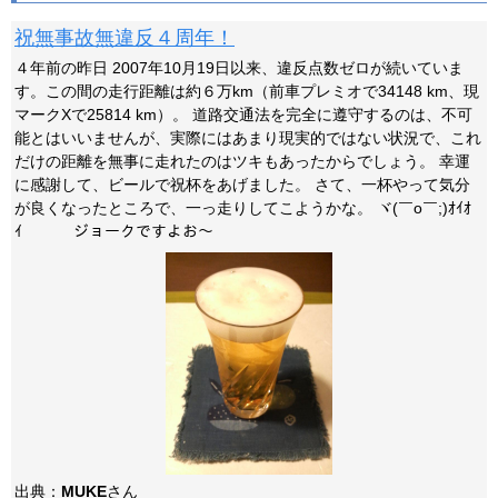
祝無事故無違反４周年！
４年前の昨日 2007年10月19日以来、違反点数ゼロが続いていま
す。この間の走行距離は約６万km（前車プレミオで34148 km、現
マークXで25814 km）。 道路交通法を完全に遵守するのは、不可
能とはいいませんが、実際にはあまり現実的ではない状況で、これ
だけの距離を無事に走れたのはツキもあったからでしょう。 幸運
に感謝して、ビールで祝杯をあげました。 さて、一杯やって気分
が良くなったところで、一っ走りしてこようかな。 ヾ(￣o￣;)ｵｲｵ
ｲ ジョークですよお～
出典：
MUKE
さん