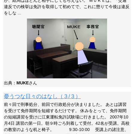
が、結局はほとんど相手にしてもらえない。 ＭＵＫＥは、「交通
違反での検挙は免許を取得して初めてで、これに懲りて今後は違反
をしな ...
出典：
MUKE
さん
憂うつな日々のはなし（３/３）
前々回で刑事処分、前回で行政処分が決まりました。 あとは講習
を受けて免停期間を短縮するだけです。 休みをとって、免停期間
の短縮講習を受けに江東運転免許試験場に行きました。 2007年10
月4日 講習の第一日。朝９時ごろ到着して受付。42名が受講。高校
の教室のような机と椅子。 9:30-10:00 受講上の諸注意、