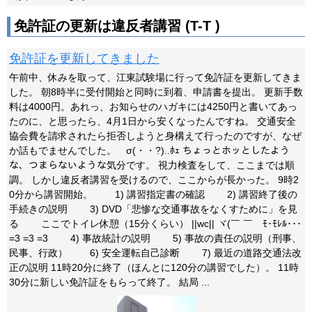
免許証の更新は違反者講習 (T-T )
免許証を更新してきました
午前中、休みを取って、江東試験場に行って免許証を更新してきま
した。 朝8時半に受付開始と同時に到着、申請書を提出。 更新手数
料は4000円。あれっ、お知らせのハガキには4250円と書いてあっ
たのに、と思ったら、4月1日から安くなったんですね。 交通安全
協会費を請求されたら拒否しようと身構えて行ったのですが、なぜ
か話もでませんでした。 σ(・・?)..ﾎｪ ちょっとホッとしたよう
な、つまらないような気分です。 視力検査をして、ここまでは順
調。 しかし違反者講習を受けるので、ここからが長かった。 9時2
0分から講習開始。 1) 講習指定書の確認 2) 講習終了後の
手続きの説明 3) DVD「悲惨な交通事故をなくすために」を見
る ここでトイレ休憩（15分くらい） ||wc|| ヾ(￣ ￣ゞﾓ･ﾓﾚﾙ･･･
=3 =3 =3 4) 事故統計の説明 5) 事故の責任の説明（刑事、
民事、行政） 6) 安全運転自己診断 7) 最近の道路交通法改
正の説明 11時20分に終了（ほんとに120分の講習でした）。 11時
30分に新しい免許証をもらって終了。 結局 ...