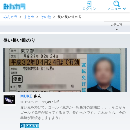
ログイン
メニュー
みんカラ
まとめ
その他
長い長い道のり
カテゴリ
▼
長い長い道のり
MUKE
さん
2015/05/15
11,497
赤い光を浴びて、ゴールド免許が一転免許の危機に．．． そこから
ゴールド免許が戻ってくるまで、長かったです。 これからも、今の
幸運が長続きしますように。