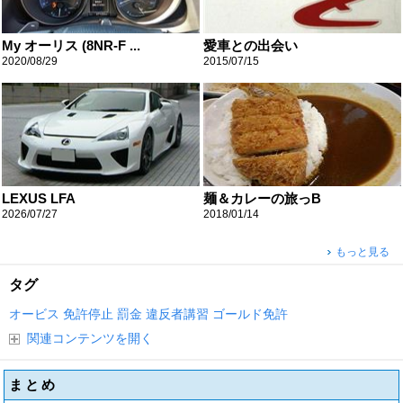
My オーリス (8NR-F ...
愛車との出会い
2020/08/29
2015/07/15
LEXUS LFA
麺＆カレーの旅っB
2026/07/27
2018/01/14
もっと見る
タグ
オービス
免許停止
罰金
違反者講習
ゴールド免許
関連コンテンツを開く
まとめ