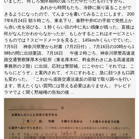
いました。 何しろ免停期間の真っただ中だったものですから。
あれから時間もたち、冷静に振り返ることがで
きるようになったので、てんまつを書いてみることにします。 200
7年6月24日 朝５時ごろ、東名下り、秦野中井ICの手前で突然上か
ら赤い光を浴びる。１秒くらい目の中に丸い残像が残った。直後は
何がなんだかわからなかったが、もしかするとこれはオービスとい
うものでは？スピードメータを見ると、145km/hくらいでていた。
7月5日 神奈川県警から封書（7月2日付）。7月16日の10時から1
9時の間に出頭要請。 7月16日 午後２時ごろ、神奈川県警高速道
路交通警察隊厚木分駐所（東名厚木IC、料金所わきにある高速道路
事務所の２階）に出頭。応対は警部補。にこやかに「それでは、こ
ちらにどうぞ」と案内されて、イスにすわると、急に顔つきも口調
も変わった。 「これから道路交通法違反の容疑で取り調べを行い
ます。答えたくない質問には答える必要はありません」 テレビド
ラマでよく聞く黙秘権の告知の後 ...