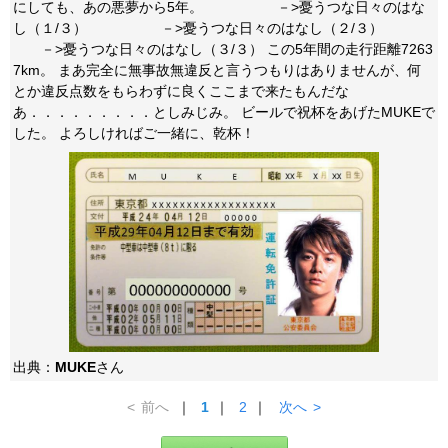
にしても、あの悪夢から5年。 －>憂うつな日々のはな
し（１/３） －>憂うつな日々のはなし（２/３）
－>憂うつな日々のはなし（３/３） この5年間の走行距離7263
7km。 まあ完全に無事故無違反と言うつもりはありませんが、何
とか違反点数をもらわずに良くここまで来たもんだな
あ．．．．．．．．．としみじみ。 ビールで祝杯をあげたMUKEで
した。 よろしければご一緒に、乾杯！
出典：
MUKE
さん
<
前へ
｜
1
｜
2
｜
次へ
>