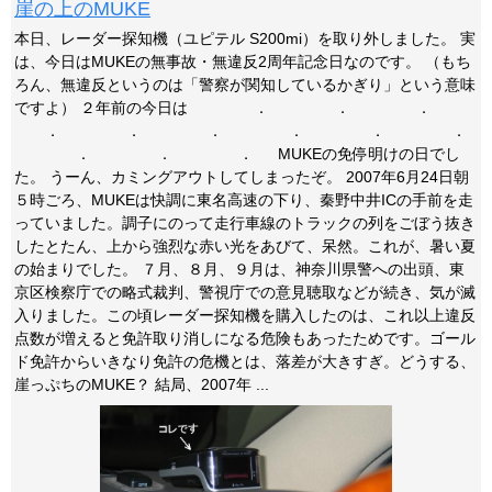
崖の上のMUKE
本日、レーダー探知機（ユピテル S200mi）を取り外しました。 実
は、今日はMUKEの無事故・無違反2周年記念日なのです。 （もち
ろん、無違反というのは「警察が関知しているかぎり」という意味
ですよ） ２年前の今日は ． ． ．
． ． ． ． ． ．
． ． ． MUKEの免停明けの日でし
た。 うーん、カミングアウトしてしまったぞ。 2007年6月24日朝
５時ごろ、MUKEは快調に東名高速の下り、秦野中井ICの手前を走
っていました。調子にのって走行車線のトラックの列をごぼう抜き
したとたん、上から強烈な赤い光をあびて、呆然。これが、暑い夏
の始まりでした。 ７月、８月、９月は、神奈川県警への出頭、東
京区検察庁での略式裁判、警視庁での意見聴取などが続き、気が滅
入りました。この頃レーダー探知機を購入したのは、これ以上違反
点数が増えると免許取り消しになる危険もあったためです。ゴール
ド免許からいきなり免許の危機とは、落差が大きすぎ。どうする、
崖っぷちのMUKE？ 結局、2007年 ...