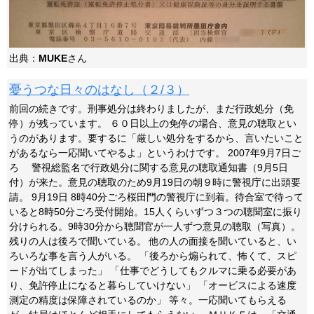
出典：
MUKE
さん
憂うつな日々のはなし（２/３）
前回の続きです。刑事処分は終わりましたが、まだ行政処分（免
停）が残っています。 ６０日以上の免停の場合、意見の聴取とい
うのがあります。要するに「厳しい処分をするから、言いたいこと
があるなら一応聞いてやるよ」というわけです。 2007年9月7日ご
ろ 警視総監名で行政処分に関する意見の聴取通知書（9月5日
付）が来た。意見の聴取のため9月19日の朝９時に警視庁に出頭要
請。 9月19日 8時40分ごろ桜田門の警視庁に到着。待合室で待って
いると8時50分ごろ受付開始。15人くらいずつ３つの聴聞室に振り
分けられる。9時30分から聴聞官が一人ずつ意見の聴取（写真）。
残りの人は後ろで聞いている。 他の人の面接を聞いていると、い
ろいろな事を言う人がいる。 「後ろから煽られて、怖くて、スピ
ードが出てしまった」 「仕事でどうしてもクルマに乗る必要があ
り、免許停止になると暮らしていけない」 「オービスによる速度
測定の精度は保障されているのか」 等々。一応聞いてもらえる