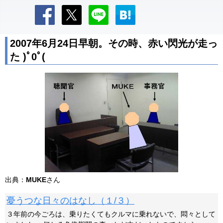
2007年6月24日早朝。その時、赤い閃光が走っ
た )ﾟ0ﾟ(
出典：
MUKE
さん
憂うつな日々のはなし（１/３）
３年前の今ごろは、乗りたくてもクルマに乗れないで、悶々として