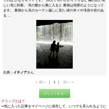
くのは かなりキツイです。 10分くらいかかり下りると 幅の広い美
しい滝に到着。 滝の横から裏に入ると 裏側は洞窟のようになって
ます。 裏側から滝のカーテン越しに見た 緑の木々や滝壺や岩のあ
る ...
出典：
イチノア
さん
<
前へ
｜
1
｜
次へ
>
クリップとは？
⇒気に入った記事をマイページに保存して、いつでも見られるように