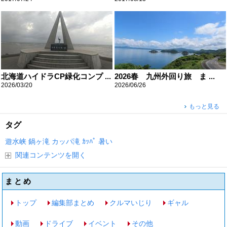
北海道ハイドラCP緑化コンプ ...
2026春 九州外回り旅 ま ...
2026/03/20
2026/06/26
もっと見る
タグ
遊水峡
鍋ヶ滝
カッパ滝
ｶｯﾊﾟ
暑い
関連コンテンツを開く
まとめ
トップ
編集部まとめ
クルマいじり
ギャル
動画
ドライブ
イベント
その他