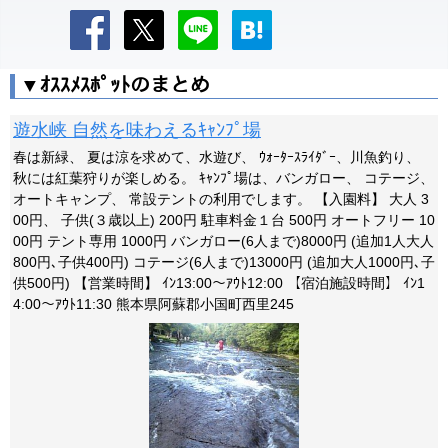
▼ｵｽｽﾒｽﾎﾟｯﾄのまとめ
遊水峡 自然を味わえるｷｬﾝﾌﾟ場
春は新緑、 夏は涼を求めて、水遊び、 ｳｫｰﾀｰｽﾗｲﾀﾞｰ、川魚釣り、
秋には紅葉狩りが楽しめる。 ｷｬﾝﾌﾟ場は、バンガロー、 コテージ、
オートキャンプ、 常設テントの利用でします。 【入園料】 大人 3
00円、 子供(３歳以上) 200円 駐車料金１台 500円 オートフリー 10
00円 テント専用 1000円 バンガロー(6人まで)8000円 (追加1人大人
800円､子供400円) コテージ(6人まで)13000円 (追加大人1000円､子
供500円) 【営業時間】 ｲﾝ13:00～ｱｳﾄ12:00 【宿泊施設時間】 ｲﾝ1
4:00～ｱｳﾄ11:30 熊本県阿蘇郡小国町西里245