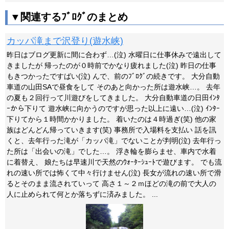
▼関連するﾌﾞﾛｸﾞのまとめ
カッパ滝まで沢登り(遊水峡)
昨日はブログ更新に間に合わず…(泣) 水曜日に仕事休みで遠出して
きましたが 帰ったのが０時前でかなり疲れました(泣) 昨日の仕事
もきつかったですばい(泣) んで、前のﾌﾞﾛｸﾞの続きです。 大分自動
車道の山田SAで昼食をして そのあと向かった所は遊水峡…。 去年
の夏も２回行って川遊びをしてきました。 大分自動車道の日田ｲﾝﾀ
ｰから下りて 遊水峡に向かうのですが思った以上に遠い…(泣) ｲﾝﾀｰ
下りてから１時間かかりました。 着いたのは４時過ぎ(笑) 他の家
族はどんどん帰っていきます(笑) 事務所で入場料を支払い 話を訊
くと、去年行った滝が「カッパ滝」でないことが判明(泣) 去年行っ
た所は「出会いの滝」でした…。 浮き輪を膨らませ、車内で水着
に着替え、 娘たちは早速川で天然のｳｫｰﾀｰｼｭｰﾄで遊びます。 でも流
れの速い所では怖くて中々行けません(泣) 長女が流れの速い所で滑
るとそのまま流されていって 高さ１～２ｍほどの滝の前で大人の
人に止められて何とか落ちずに済みました。 ...