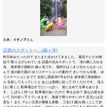
出典：
イチノア
さん
話題のスポットへ…(鍋ヶ滝)
昨日休みだったので またまた出かけてきました。 最近テレビや雑
誌で 取り上げられている 話題の涼みスポットで、 滝の裏に入れる
滝… 熊本県小国町の 鍋ヶ滝です。 場所がはっきり分からなかった
んで 道の駅小国の ゆうステーションの案内で きいてから出発。 ゆ
うステーションをでて 右折し国道387号を行き 坂本善三美術館か
ら 右折して入っていくと あとは道標に従って 行くだけです。 滝入
口に着くと 駐車場はすでにいっぱい。 道に止めてる車もありま
す。 しばらく待つと 駐車場があいたので 車を止めて 急な山道を歩
いて 川の谷へ下りていきます。 急坂で滑りやすいので 足元には注
意を！ また マムシ注意の看板も多数… 三女(２歳)を抱っこして歩