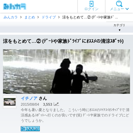
ログイン
メニュー
みんカラ
まとめ
ドライブ
涼をもとめて…② (ﾃﾞｰﾄや家族ﾄﾞ ...
カテゴリ
▼
涼をもとめて…② (ﾃﾞｰﾄや家族ﾄﾞﾗｲﾌﾞにｵｽｽﾒの清涼ｽﾎﾟｯﾄ)
イチノア
さん
2015/08/04
3,553
今年も暑い夏となりました。 こういう時にｵｽｽﾒのﾏｲﾅｽｲｵﾝﾀｯﾌﾟﾘで 清
涼感あるｽﾎﾟｯﾄへ行くのが良いです(笑) ﾃﾞｰﾄや家族でのドライブにど
うでしょうか。