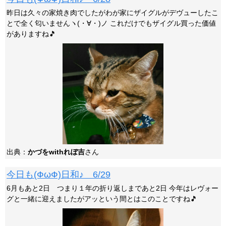
昨日は久々の家焼き肉でしたがわが家にザイグルがデヴューしたこ
とで全く匂いませんヽ(・∀・)ノ これだけでもザイグル買った価値
がありますね🎵
出典：
かづをwithれぼ吉
さん
今日も(ФωФ)日和♪ 6/29
6月もあと2日 つまり１年の折り返しまであと2日 今年はレヴォー
グと一緒に迎えましたがアッという間とはこのことですね🎵