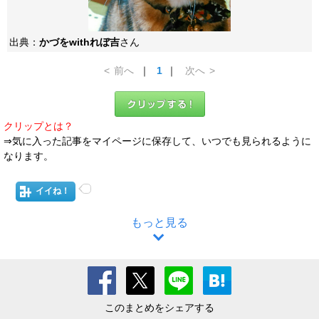
出典：
かづをwithれぼ吉
さん
<
前へ
｜
1
｜
次へ
>
クリップとは？
⇒気に入った記事をマイページに保存して、いつでも見られるように
なります。
イイね！
もっと見る
このまとめをシェアする