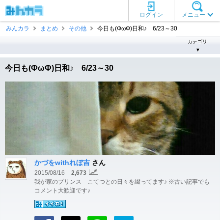
ログイン
メニュー
みんカラ
まとめ
その他
今日も(ФωФ)日和♪ 6/23～30
カテゴリ
▼
今日も(ФωФ)日和♪ 6/23～30
かづをwithれぼ吉
さん
2015/08/16
2,673
我が家のプリンス こてつとの日々を綴ってます♪ ※古い記事でも
コメント大歓迎です♪