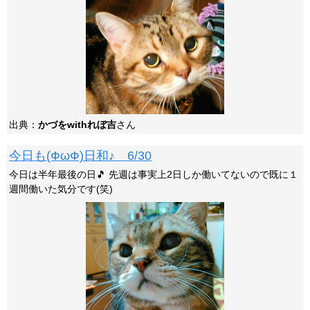
出典：
かづをwithれぼ吉
さん
今日も(ФωФ)日和♪ 6/30
今日は半年最後の日🎵 先週は事実上2日しか働いてないので既に１
週間働いた気分です(笑)