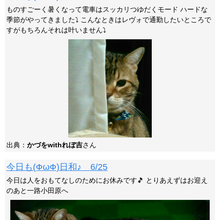
ものすごーく暑くなって電車はスッカリつゆだくモード ハードな
季節がやってきました⤵ こんなときはレヴォで通勤したいところで
すがもちろんそれは叶いません⤵
出典：
かづをwithれぼ吉
さん
今日も(ФωФ)日和♪ 6/25
今日は人をおもてなしのためにお休みです🎵 とりあえずはお迎え
のあと一路小田原へ