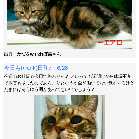
出典：
かづをwithれぼ吉
さん
今日も(ФωФ)日和♪ 6/26
今週のお仕事も今日で終わりっ🎵 といっても週明けから体調不良
で振替も取ったのであんまりというか全然働いてない気がするけど
たまにはそうゆう週があってもいいでしょう🎵