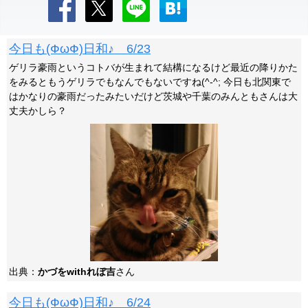
今日も(ФωФ)日和♪ 6/23
ゲリラ豪雨というコトバが生まれて結構になるけど最近の降りかた
をみるともうゲリラでもなんでもないですね(^-^; 今日も北関東で
はかなりの豪雨だったみたいだけど茨城や千葉のみんともさんは大
丈夫かしら？
出典：
かづをwithれぼ吉
さん
今日も(ФωФ)日和♪ 6/24