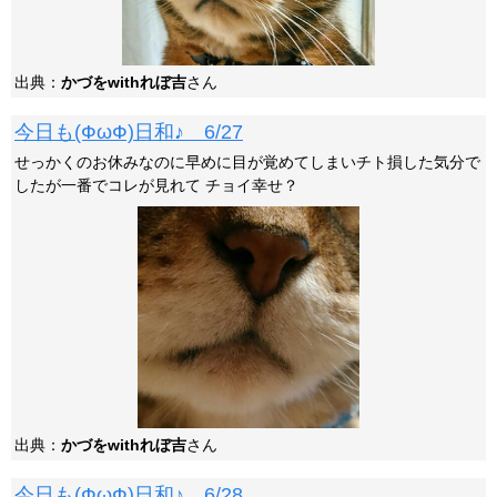
出典：
かづをwithれぼ吉
さん
今日も(ФωФ)日和♪ 6/27
せっかくのお休みなのに早めに目が覚めてしまいチト損した気分で
したが一番でコレが見れて チョイ幸せ？
出典：
かづをwithれぼ吉
さん
今日も(ФωФ)日和♪ 6/28