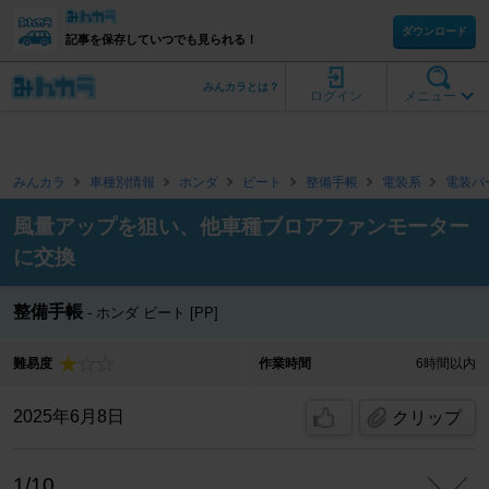
ダウンロード
記事を保存していつでも見られる！
みんカラとは？
ログイン
メニュー
みんカラ
車種別情報
ホンダ
ビート
整備手帳
電装系
電装パ
風量アップを狙い、他車種ブロアファンモーター
に交換
整備手帳
ホンダ ビート [PP]
難易度
作業時間
6時間以内
2025年6月8日
クリップ
1/10