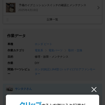
予備のイグニッションスイッチの確認とメンテナンス
2025年4月19日
記事一覧
作業データ
車種
ホンダ ビート
作業カテゴリ
電装系
電装パーツ
取付・交換
目的
修理・故障・メンテナンス
作業
DIY
関連パーツレビュ
ホンダ(純正) JA4型 (トゥデイ)ブロアファンモー
ー
ター
サンタクさん
サンタクさんの愛車