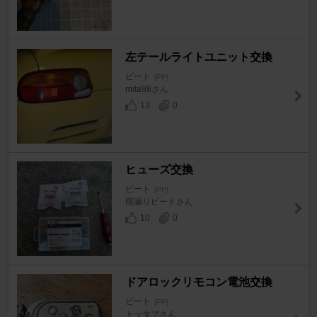
左テールライトユニット交換
ビート
[PP]
mita98さん
13
0
ヒューズ交換
ビート
[PP]
雨漏りビートさん
10
0
ドアロックリモコン電池交換
ビート
[PP]
トッタブさん