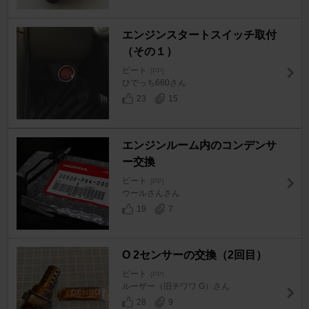
エンジンスタートスイッチ取付
（その１）
ビート
[PP]
ひでっち660さん
23
15
エンジンルーム内のコンデンサ
ー交換
ビート
[PP]
ウールさんさん
19
7
O 2センサーの交換（2回目）
ビート
[PP]
ルーザー（旧チワワ G）さん
28
9