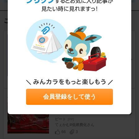
この記事を見た人におすすめ
ラジエーターファン・エアコン
コンデンサ・エアコンマグネッ
トクラッチパワーリレー交換作
業
ビート
[PP]
shumikaPPさん
52
3
PP1・ビート ： キーレスアク
会員登録をして使う
チュエーター（汎用・中華）、
の取り付け。
ビート
[PP]
てぇかむ#低燃費化さん
66
3