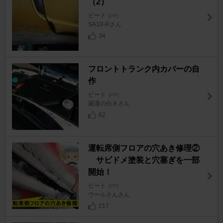
（2）
ビート
[PP]
SA10-Rさん
34
フロントトランク内カバーの自
作
ビート
[PP]
羅漢の白８さん
62
運転席側フロアの穴あき修理②
サビドメ塗装と穴塞ぎを一部
開始！
ビート
[PP]
ウールさんさん
217