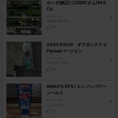
ホンダ(純正) CZ500CさんOH E
CU
ビート
[PP]
shumikaPPさん
65
XADO EX120 ギアボックス U
Pgreadバージョン
ビート
[PP]
いのインプさん
10
WAKO'S EPS / エンジンパワー
シールド
ビート
[PP]
ふぁるんさん
27