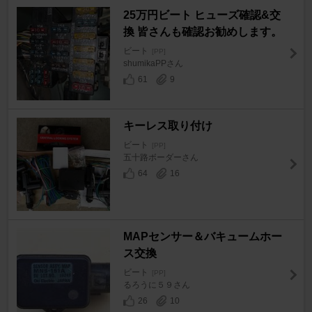
25万円ビート ヒューズ確認&交
換 皆さんも確認お勧めします。
ビート
[PP]
shumikaPPさん
61
9
キーレス取り付け
ビート
[PP]
五十路ボーダーさん
64
16
MAPセンサー＆バキュームホー
ス交換
ビート
[PP]
るろうに５９さん
26
10