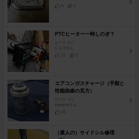
9
0
PTCヒーター一時しのぎ？
ビート
[PP]
C.スマさん
22
0
エアコンガスチャージ（手順と
性能曲線の見方）
ビート
[PP]
ksmarmrさん
35
（素人の）サイドシル修理