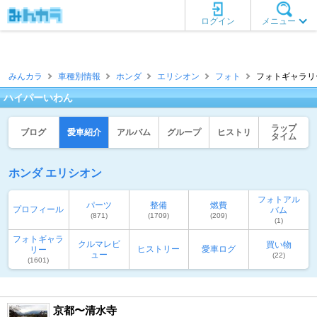
ログイン
メニュー
みんカラ
車種別情報
ホンダ
エリシオン
フォト
フォトギャラリー
ハイパーいわん
ラップ
ブログ
愛車紹介
アルバム
グループ
ヒストリ
タイム
ホンダ エリシオン
フォトアル
パーツ
整備
燃費
プロフィール
バム
(871)
(1709)
(209)
(1)
フォトギャラ
クルマレビ
買い物
ヒストリー
愛車ログ
リー
ュー
(22)
(1601)
京都〜清水寺