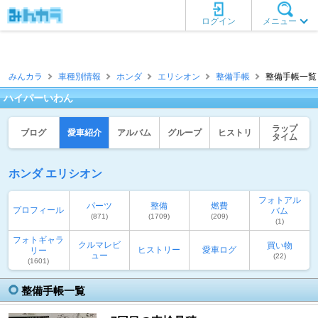
ログイン
メニュー
みんカラ
車種別情報
ホンダ
エリシオン
整備手帳
整備手帳一覧 
ハイパーいわん
ラップ
ブログ
愛車紹介
アルバム
グループ
ヒストリ
タイム
ホンダ エリシオン
フォトアル
パーツ
整備
燃費
プロフィール
バム
(871)
(1709)
(209)
(1)
フォトギャラ
クルマレビ
買い物
ヒストリー
愛車ログ
リー
ュー
(22)
(1601)
整備手帳一覧