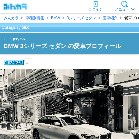
ログイン
メニュー
みんカラ
車種別情報
BMW
3シリーズ セダン
愛車紹介
愛車プロフィ
Category SIX
Category SIX
BMW 3シリーズ セダン の愛車プロフィール