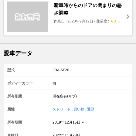
新車時からのドアの閉まりの悪
さ調整
作業日 : 2020年2月12日
-
難易度 :
★
★
☆
愛車データ
型式
3BA-5F20
ボディーカラー
白
所有形態
現在所有(サブ)
属性
ストリート
,
買い物
,
通勤
所有期間
2019年12月15日 ～
車検日
2022年11月28日