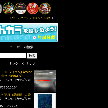
[
全てのバッジをチェック (106)
]
ユーザー内検索
リンク・クリップ
 718 ケイマン]Porsche
 三角停止板ホルダー
リ：その他（カテゴリ未
3/05 00:10:04
ング紀行（凝縮版）…😅
リ：その他（カテゴリ未
8/21 00:29:44