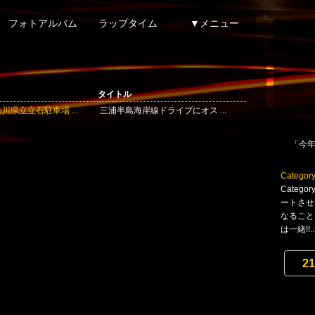
フォトアルバム
ラップタイム
▼メニュー
タイトル
川県立立石駐車場 ...
三浦半島海岸線ドライブにオス ...
「今年
Category
Categ
ートさせ
なること
は一緒!!..
21