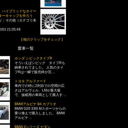
、ハイブリッドなホイー
ターキャップを作ろう
リ：その他（カテゴリ未
2/03 21:05:49
[
他のクリップをチェック
]
愛車一覧
ホンダ シビックタイプR
そういえばシビック タイプRも
納車されてました。 人気のタイ
プRは一瞬で販売枠が完 ...
トヨタ アルファード
車内での特に2列目での空間の広
さはアルヴェル、LMが最大級
で、仮眠用の車両として購入す ...
BMWアルピナ B4 カブリオ
BMW G20 330i Mスポーツからの
乗り換えで購入しました。 BMW
アルピナ ...
BMW 3シリーズ セダン