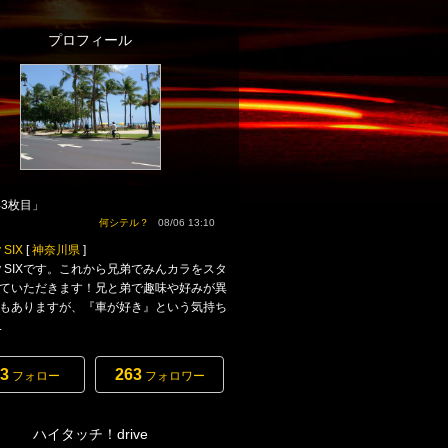
プロフィール
3枚目」
何シテル？
08/06 13:10
 SIX
[
神奈川県
]
ory SIXです。これから兄弟でみんカラをスタ
ていただきます！兄と弟で趣味や好みが異
もありますが、『車が好き』という気持ち
.
3
263
フォロー
フォロワー
ハイタッチ！drive