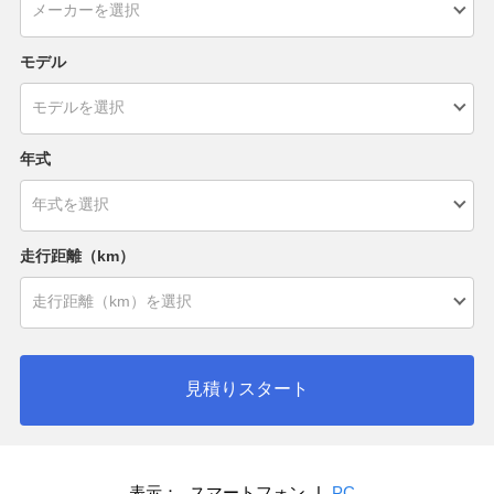
モデル
年式
走行距離（km）
見積りスタート
表示：
スマートフォン
|
PC