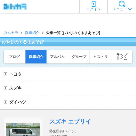
ログイン
メニュー
みんカラ
愛車紹介
愛車一覧 [おやじのくるまあそび]
おやじのくるまあそび
ラップ
ブログ
愛車紹介
アルバム
グループ
ヒストリ
タイム
トヨタ
スズキ
ダイハツ
スズキ エブリイ
現在所有(メイン)