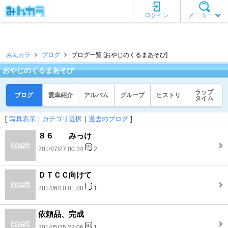
ログイン
メニュー
みんカラ
ブログ
ブログ一覧 [おやじのくるまあそび]
おやじのくるまあそび
ラップ
ブログ
愛車紹介
アルバム
グループ
ヒストリ
タイム
[
写真表示
｜
カテゴリ選択
｜
過去のブログ
]
８６ みっけ
2014/7/27 00:34
2
ＤＴＣＣ向けて
2014/6/10 01:00
1
依頼品、完成
2014/5/25 23:06
1