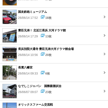
国友鉄砲ミュージアム
26/06/14 17:52
18枚
豊臣兄弟！ 北近江長浜 大河ドラマ館
26/06/14 17:29
13枚
長浜別院大通寺 豊臣兄弟大河ドラマ館会場
26/06/14 10:56
20枚
長濱八幡宮
26/06/14 09:33
6枚
なでしこジャパン 国際親善試合
26/06/07 09:07
23枚
オリックスファーム交流戦