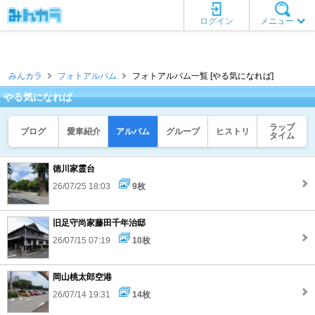
ログイン
メニュー
みんカラ
フォトアルバム
フォトアルバム一覧 [やる気になれば]
やる気になれば
ラップ
ブログ
愛車紹介
アルバム
グループ
ヒストリ
タイム
徳川家霊台
26/07/25 18:03
9枚
旧足守尚家藤田千年治邸
26/07/15 07:19
10枚
岡山桃太郎空港
26/07/14 19:31
14枚