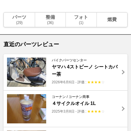
パーツ
整備
フォト
燃費
(29)
(36)
(1)
直近のパーツレビュー
バイクパーツセンター
ヤマハ 4ストビーノ シートカバ
ー茶
2026年6月6日
-
評価 :
★
★
★
★
☆
コーナン / コーナン商事
４サイクルオイル 1L
2025年3月8日
-
評価 :
★
★
★
★
☆