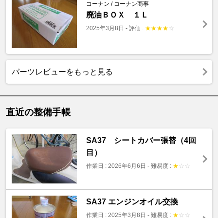
コーナン / コーナン商事
廃油ＢＯＸ １Ｌ
2025年3月8日
-
評価 :
★
★
★
★
☆
パーツレビューをもっと見る
直近の整備手帳
SA37 シートカバー張替（4回
目）
作業日 : 2026年6月6日
-
難易度 :
★
☆
☆
SA37 エンジンオイル交換
作業日 : 2025年3月8日
-
難易度 :
★
☆
☆