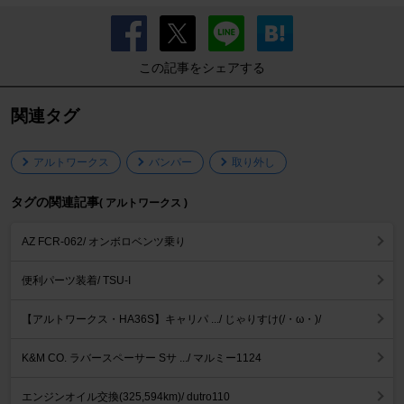
この記事をシェアする
関連タグ
アルトワークス
バンパー
取り外し
タグの関連記事
( アルトワークス )
AZ FCR-062/ オンボロベンツ乗り
便利パーツ装着/ TSU-I
【アルトワークス・HA36S】キャリパ .../ じゃりすけ(/・ω・)/
K&M CO. ラバースペーサー Sサ .../ マルミー1124
エンジンオイル交換(325,594km)/ dutro110