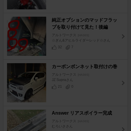
純正オプションのマッドフラッ
プを取り付けて見た！後編
アルトワークス
[HA36S]
☆ぎん&アヒルライダーレッド☆さん
32
7
カーボンボンネット取付けの巻
アルトワークス
[HA36S]
JZ Supraさん
21
0
Answer リアスポイラー完成
アルトワークス
[HA36S]
むろいささん