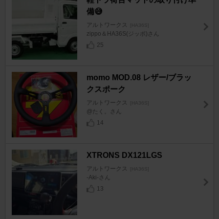
備😅
アルトワークス
[HA36S]
zippo＆HA36S(ジッポ)さん
25
momo MOD.08 レザー/ブラッ
クスポーク
アルトワークス
[HA36S]
@たく。さん
14
XTRONS DX121LGS
アルトワークス
[HA36S]
-Aki-さん
13