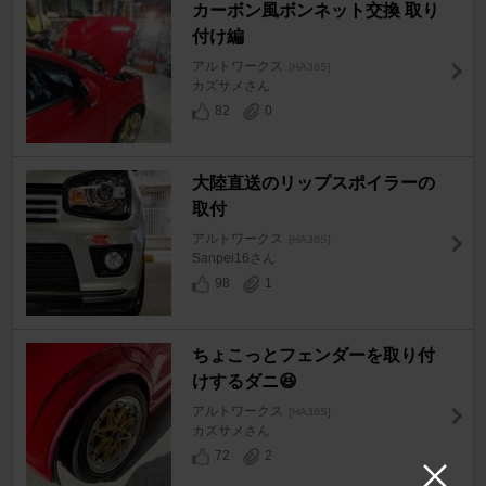
カーボン風ボンネット交換 取り
付け編
アルトワークス
[HA36S]
カズサメさん
82
0
大陸直送のリップスポイラーの
取付
アルトワークス
[HA36S]
Sanpei16さん
98
1
ちょこっとフェンダーを取り付
けするダニ😆
アルトワークス
[HA36S]
カズサメさん
72
2