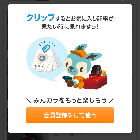
純正オプションのマッドフラッ
プを取り付けてみた！前編
アルトワークス
[HA36S]
☆ぎん☆さん
31
10
めがねガーニッシュ交換
アルトワークス
[HA36S]
りょー@さん
28
17
フロントバンパーの取り外し②
会員登録をして使う
アルトワークス
[HA36S]
みかん三朗さん
61
102