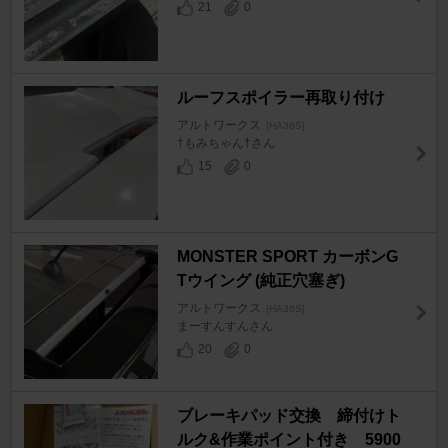
21
0
ルーフスポイラー再取り付け
アルトワークス
[HA36S]
†もみちゃん†さん
15
0
MONSTER SPORT カーボンG
Tウイング (純正穴塞ぎ)
アルトワークス
[HA36S]
まーすんすんさん
20
0
ブレーキパッド交換 締付けト
ルク&作業ポイント付き 5900