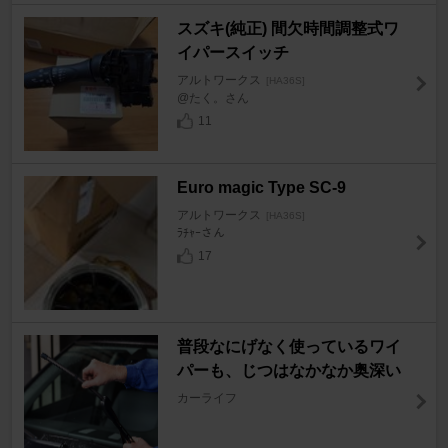
スズキ(純正) 間欠時間調整式ワ
イパースイッチ
アルトワークス
[HA36S]
@たく。さん
11
Euro magic Type SC-9
アルトワークス
[HA36S]
ﾗﾁｬｰさん
17
普段なにげなく使っているワイ
パーも、じつはなかなか奥深い
カーライフ