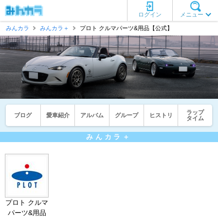
ログイン
メニュー
みんカラ
みんカラ＋
プロト クルマパーツ&用品【公式】
ラップ
ブログ
愛車紹介
アルバム
グループ
ヒストリ
タイム
みんカラ＋
プロト クルマ
パーツ&用品