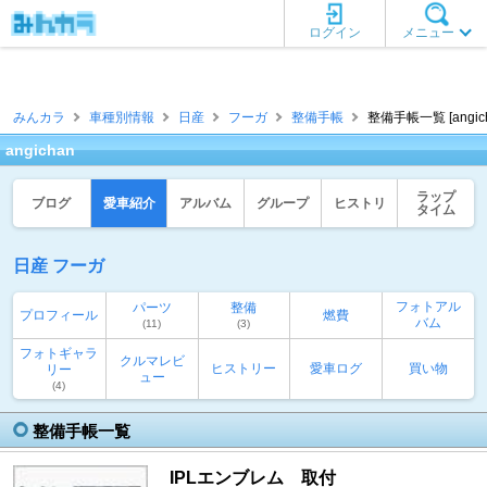
ログイン
メニュー
みんカラ
車種別情報
日産
フーガ
整備手帳
整備手帳一覧 [angich
angichan
ラップ
ブログ
愛車紹介
アルバム
グループ
ヒストリ
タイム
日産 フーガ
フォトアル
パーツ
整備
プロフィール
燃費
バム
(11)
(3)
フォトギャラ
クルマレビ
ヒストリー
愛車ログ
買い物
リー
ュー
(4)
整備手帳一覧
IPLエンブレム 取付