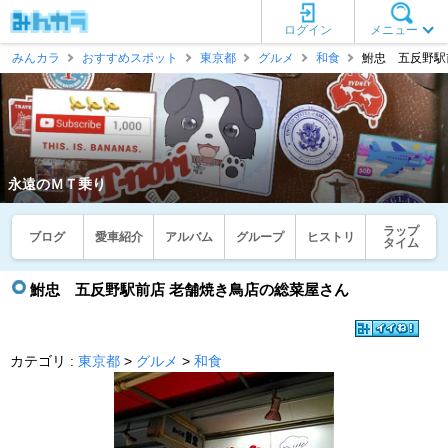
ログイン
メニュー
みんカラ
おすすめスポット
東京都
グルメ
和食
鮒忠 五反野駅前
永遠のＭＴ乗り
ラップ
ブログ
愛車紹介
アルバム
グループ
ヒストリ
タイム
鮒忠 五反野駅前店 老舗焼き鳥店の総菜屋さん
カテゴリ :
東京都
>
グルメ
>
和食