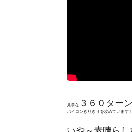
３６０ター
見事な
パイロンぎりぎりを攻めています
いや～素晴らし