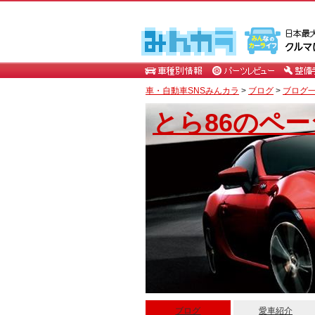
車・自動車SNSみんカラ
>
ブログ
>
ブログ一覧
とら86のペー
ブログ
愛車紹介