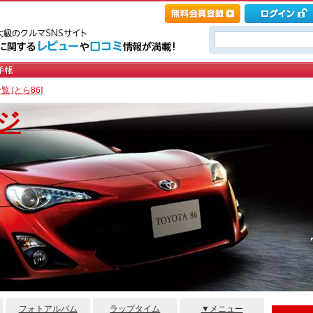
 [とら86]
ジ
フォトアルバム
ラップタイム
▼メニュー