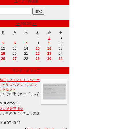
ユーザー内検索
<<
2012/3
>>
月
火
水
木
金
土
1
2
3
5
6
7
8
9
10
12
13
14
15
16
17
19
20
21
22
23
24
26
27
28
29
30
31
リンク・クリップ
(純正) フロントメンバーボ
リアサスペンションボル
ットセット
リ：その他（カテゴリ未設
7/18 22:27:39
エアロ塗装完成☆
リ：その他（カテゴリ未設
1/16 07:46:16