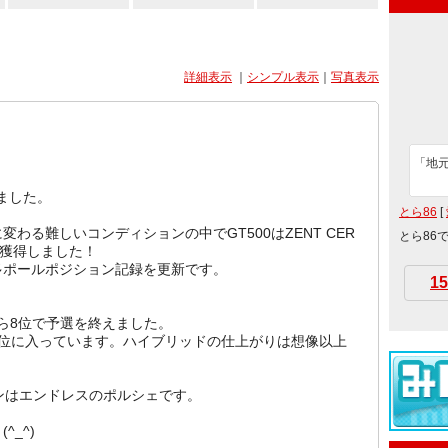
詳細表示
｜
シンプル表示
｜
写真表示
「地
ました。
とら86
[
わる難しいコンディションの中でGT500はZENT CER
とら86
を獲得しました！
多ポールポジション記録を更新です。
15
ながら8位で予選を終えました。
6位に入っています。ハイブリッドの仕上がりは想像以上
ョンはエンドレスのポルシェです。
_^)