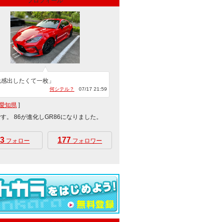
プロフィール
元感出したくて一枚」
何シテル？
07/17 21:59
愛知県
]
です。 86が進化しGR86になりました。
3
177
フォロー
フォロワー