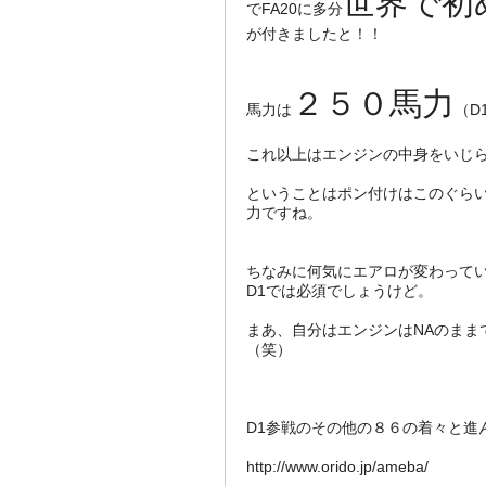
世界で初
でFA20に多分
が付きましたと！！
２５０馬力
馬力は
（D
これ以上はエンジンの中身をいじ
ということはポン付けはこのぐら
力ですね。
ちなみに何気にエアロが変わって
D1では必須でしょうけど。
まあ、自分はエンジンはNAのまま
（笑）
D1参戦のその他の８６の着々と進
http://www.orido.jp/ameba/