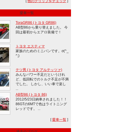
[
他のクリップをチェック
]
愛車一覧
ToraGR86 (トヨタ GR86)
AB型86から乗り替えました。 今
回は最初からエアロ装備で！
トヨタ エスティマ
家族のためのミニバンです。σ(^_
^;)
テツ男 (トヨタ アルテッツァ)
みんなパワー不足だというけれ
ど、低回転でのトルク不足が不満
でした。 しかし、いい車で楽し
...
AB型86 (トヨタ 86)
2012/5/23日納車されました！！
86GTの6MTで色はライトニング
レッドです。 ...
[
愛車一覧
]
過去のブログ