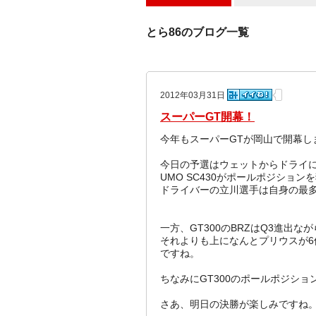
とら86のブログ一覧
2012年03月31日
スーパーGT開幕！
今年もスーパーGTが岡山で開幕し
今日の予選はウェットからドライに変
UMO SC430がポールポジション
ドライバーの立川選手は自身の最
一方、GT300のBRZはQ3進出
それよりも上になんとプリウスが
ですね。
ちなみにGT300のポールポジシ
さあ、明日の決勝が楽しみですね。(^