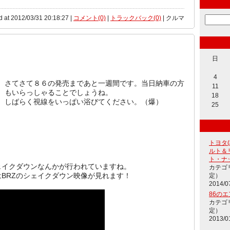
d at 2012/03/31 20:18:27 |
コメント(0)
|
トラックバック(0)
| クルマ
日
4
さてさて８６の発売まであと一週間です。当日納車の方
11
もいらっしゃることでしょうね。
18
しばらく視線をいっぱい浴びてください。（爆）
25
トヨタ
ルト＆
ト・ナ
ェイクダウンなんかが行われていますね。
カテゴ
はBRZのシェイクダウン映像が見れます！
定）
2014/0
86の
カテゴ
定）
2013/0