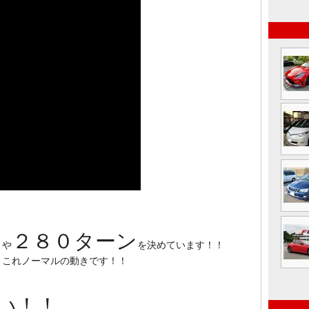
ン
２８０ターン
や
を決めています！！
！これノーマルの動きです！！
い！！