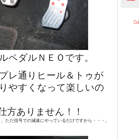
ヘ
ルペダルＮＥＯです。
プレ通りヒール＆トゥが
りやすくなって楽しいの
仕方ありません！！
よ、ただ信号での減速にやっているだけですから・・・。