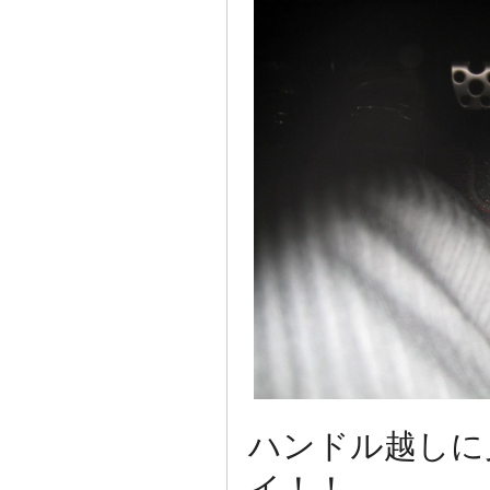
ハンドル越しに
イ！！