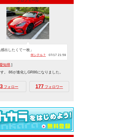
プロフィール
元感出したくて一枚」
何シテル？
07/17 21:59
愛知県
]
です。 86が進化しGR86になりました。
3
177
フォロー
フォロワー