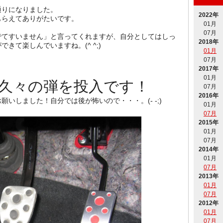
通りになりました。
2022年
もらえてありがたいです。
01月
07月
でてすいません」と言ってくれますが、自分としてはしっ
2018年
きて楽しんでいますね。(^ ^;)
01月
07月
2017年
01月
久々の弾を投入です！
07月
2016年
いしました！自分では後が怖いので・・・。(- -;)
01月
07月
2015年
01月
07月
2014年
01月
07月
2013年
01月
07月
2012年
01月
07月