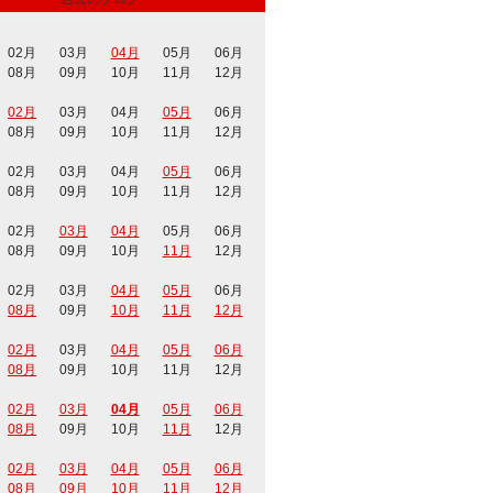
02月
03月
04月
05月
06月
08月
09月
10月
11月
12月
02月
03月
04月
05月
06月
08月
09月
10月
11月
12月
02月
03月
04月
05月
06月
08月
09月
10月
11月
12月
02月
03月
04月
05月
06月
08月
09月
10月
11月
12月
02月
03月
04月
05月
06月
08月
09月
10月
11月
12月
02月
03月
04月
05月
06月
08月
09月
10月
11月
12月
02月
03月
04月
05月
06月
08月
09月
10月
11月
12月
02月
03月
04月
05月
06月
08月
09月
10月
11月
12月