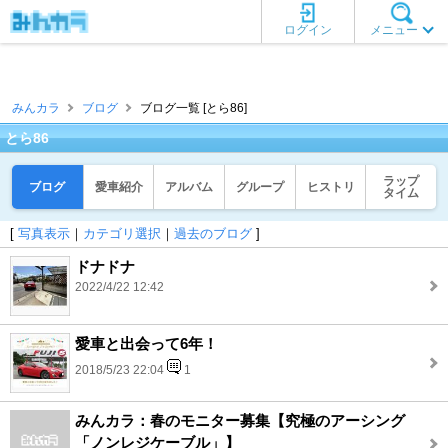
ログイン
メニュー
みんカラ
ブログ
ブログ一覧 [とら86]
とら86
ラップ
ブログ
愛車紹介
アルバム
グループ
ヒストリ
タイム
[
写真表示
｜
カテゴリ選択
｜
過去のブログ
]
ドナドナ
2022/4/22 12:42
愛車と出会って6年！
2018/5/23 22:04
1
みんカラ：春のモニター募集【究極のアーシング
「ノンレジケーブル」】