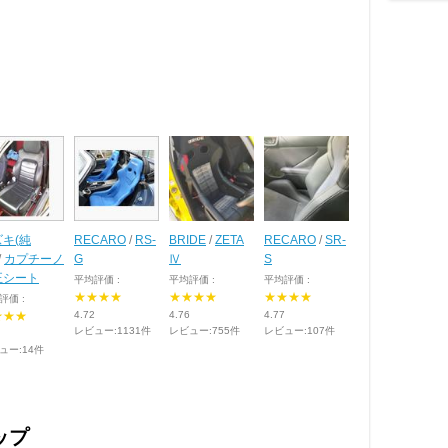
キ(純
RECARO
/
RS-
BRIDE
/
ZETA
RECARO
/
SR-
/
カプチーノ
G
Ⅳ
S
正シート
平均評価 :
平均評価 :
平均評価 :
★★★★
★★★★
★★★★
評価 :
★★★
4.72
4.76
4.77
レビュー:1131件
レビュー:755件
レビュー:107件
ュー:14件
ップ