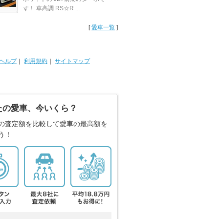
す！ 車高調 RS☆R ...
[
愛車一覧
]
ヘルプ
｜
利用規約
｜
サイトマップ
たの愛車、今いくら？
の査定額を比較して愛車の最高額を
う！