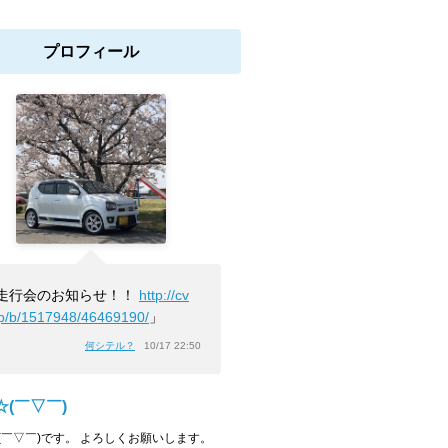
プロフィール
走行会のお知らせ！！
http://cv
jp/b/1517948/46469190/
」
何シテル？
10/17 22:50
☆(￣▽￣)
(￣▽￣)です。 よろしくお願いします。