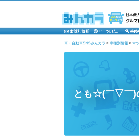
車・自動車SNSみんカラ
>
車種別情報
>
マ
とも☆(￣▽￣