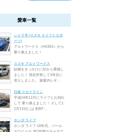
愛車一覧
シイラ号 (スズキ スイフトスポ
ーツ)
アルトワークス（HA36S）から
乗り換えました！
スズキ アルトワークス
結婚をきっかけに32から乗換し
ました！ 現在所有して4年目に
突入しました。 家庭内レギ ...
日産 スカイライン
平成24年12月にライフとお別れ
して 乗り換えました！ そして1
2月13日には 初MT ...
ホンダ ライフ
ホンダ ライフ 18年式、パール
ホワイトの JB7前期のターボで