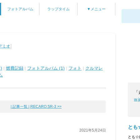
フォトアルバム
ラップタイム
▼メニュー
]
デミオ
)
|
燃費記録
|
フォトアルバム (1)
|
フォト
|
クルマレ
ム
「
w.
| 記事一覧 |
RECARO SR-3 >>
とも
2021年5月24日
とも☆