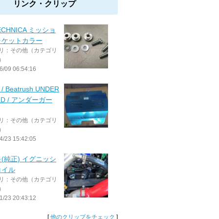
リンク・クリップ
ECHNICA ミッショ
ラケットカラー
リ：その他（カテゴリ
）
6/09 06:54:16
 / Beatrush UNDER
RD / アンダーガー
リ：その他（カテゴリ
）
4/23 15:42:05
(純正) イグニッシ
コイル
リ：その他（カテゴリ
）
1/23 20:43:12
[
他のクリップをチェック
]