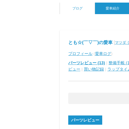
ブログ
愛車紹介
とも☆(￣▽￣)の愛車
[
マツダ 
プロフィール
(
愛車ログ
)
パーツレビュー (13)
|
整備手帳 (1
ビュー
|
買い物記録
|
ラップタイ
パーツレビュー