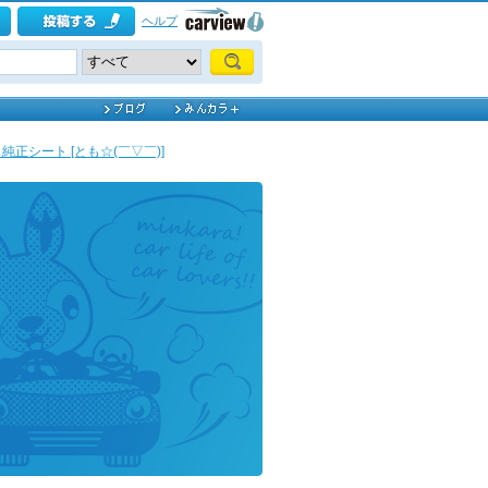
ヘルプ
純正シート [とも☆(￣▽￣)]