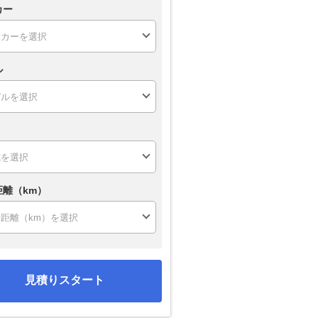
カー
ル
距離（km）
見積りスタート