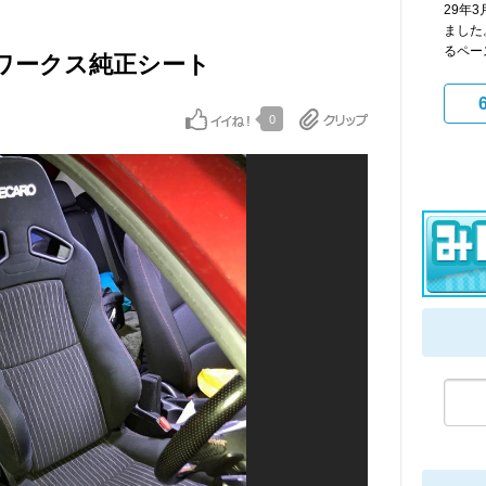
29年
ました
るペース
トワークス純正シート
0