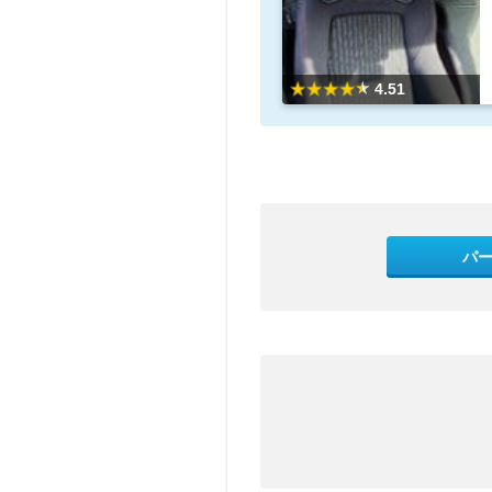
4.51
パ