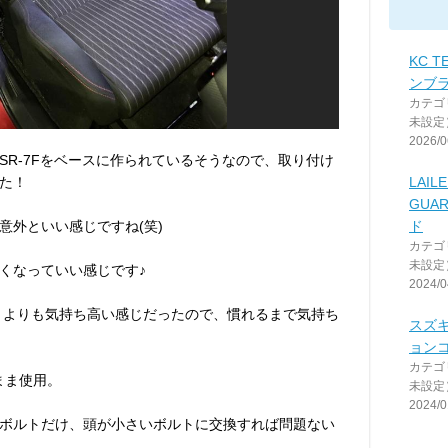
KC T
ンブ
カテゴ
未設定
2026/0
SR-7Fをベースに作られているそうなので、取り付け
た！
LAILE
GUA
意外といい感じですね(笑)
ド
カテゴ
未設定
くなっていい感じです♪
2024/0
ートよりも気持ち高い感じだったので、慣れるまで気持ち
スズキ
ョン
カテゴ
まま使用。
未設定
2024/0
ボルトだけ、頭が小さいボルトに交換すれば問題ない