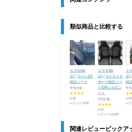
類似商品と比較する
スズキ(純
スズキ(純
スズ
正)
/
ラパンSS
正)
/
スイフトス
正)
純正シート
ポーツ純正シー
純
ト/OPレカロシ
平均評価 :
平均
★★★★
ート
★
4.38
4.00
平均評価 :
レビュー:42件
レビ
★★★★
4.47
レビュー:126件
関連レビューピックア