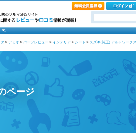
ツダ
>
デミオ
>
パーツレビュー
>
インテリア
>
シート
>
スズキ(純正) アルトワークス
)のページ