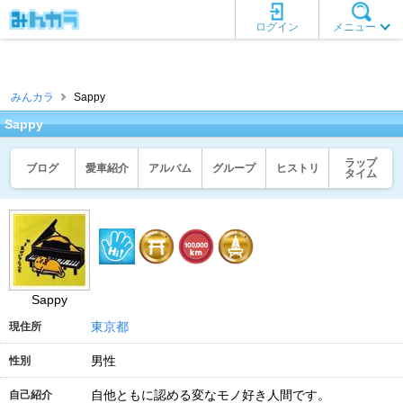
ログイン
メニュー
みんカラ
Sappy
Sappy
ラップ
ブログ
愛車紹介
アルバム
グループ
ヒストリ
タイム
Sappy
東京都
現住所
男性
性別
自他ともに認める変なモノ好き人間です。
自己紹介