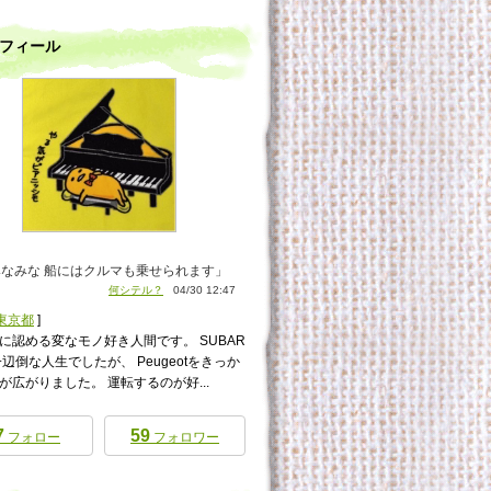
フィール
なみな 船にはクルマも乗せられます」
何シテル？
04/30 12:47
東京都
]
に認める変なモノ好き人間です。 SUBAR
一辺倒な人生でしたが、 Peugeotをきっか
が広がりました。 運転するのが好...
7
59
フォロー
フォロワー