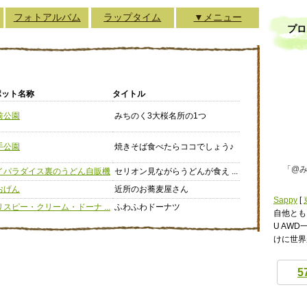
フォトアルバム
ラップタイム
▼メニュー
プロ
ポット名称
タイトル
前公園
みちのく3大桜名所の1つ
手公園
焼きそば食べたらココでしょう♪
「@み
イパラダイス裏のうどん自販機
セリオン見ながらうどんが食え ...
おげん
近所のお蕎麦屋さん
Sappy
[
リスピー・クリーム・ドーナ ...
ふわふわドーナツ
自他とも
U AWD
けに世界
5