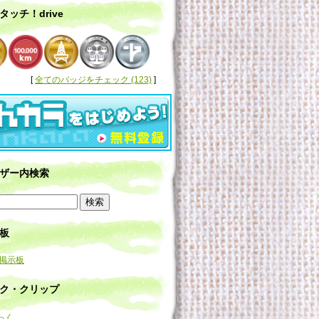
タッチ！drive
[
全てのバッジをチェック (123)
]
ザー内検索
板
の掲示板
ク・クリップ
っく