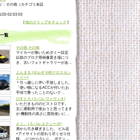
リ：その他（カテゴリ未設
1/20 02:03:03
[
他のクリップをチェック
]
一覧
その他 その他
マイカーが無いためダミー設定
以前のブログ用画像置き場につ
き、古いフォトギャラリーがあ ...
よんまる (ボルボ V40クロスカン
トリー)
＊引っ越しに伴い手放しました。
「使い物になるACCが付いたお
手頃で乗ったことのないク ...
びすとろ (スバル ヴィヴィオ)
いただきもののビストロです。
主に通勤用で使おうと思ってます
が 機動性の高さに普段使いに ...
えく。 (スバル エクシーガ)
弟から引き継ぎました。 ビル足
+アイサイトの至れり尽くせり仕
様。 ぶつからないし、ポテン ...