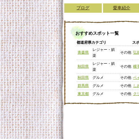
ブログ
愛車紹介
おすすめスポット一覧
都道府県
カテゴリ
ス
レジャー・娯
青森県
その他
弘
楽
レジャー・娯
秋田県
その他
横
楽
秋田県
グルメ
その他
ベ
群馬県
グルメ
その他
し
東京都
グルメ
その他
ク