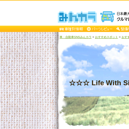
車・自動車SNSみんカラ
>
おすすめスポット
>
おすす
☆☆☆ Life With S