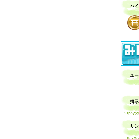
ハイ
ユー
掲示
Sappy
リン
あうあ