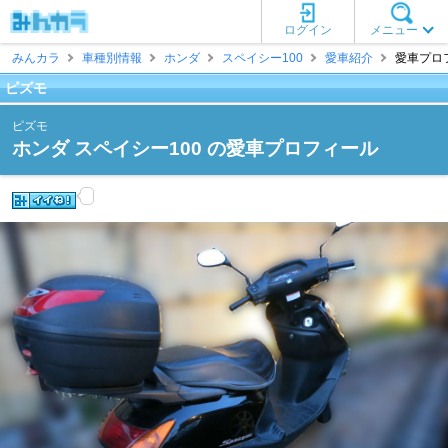
ログイン
メニュー
みんカラ
車種別情報
ホンダ
スペイシー100
愛車紹介
愛車プロフ
ピズモ
ピズモ
ホンダ スペイシー100 の愛車プロフィール