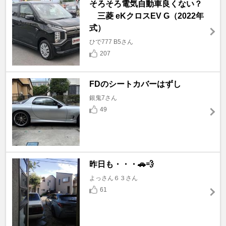
そろそろ電気自動車良くない？
三菱 eKクロスEV G（2022年
式）
ひで777 B5さん
207
FDのシートカバーはずし
銀鬼7さん
49
昨日も・・・🚗💨
よっさん６３さん
61