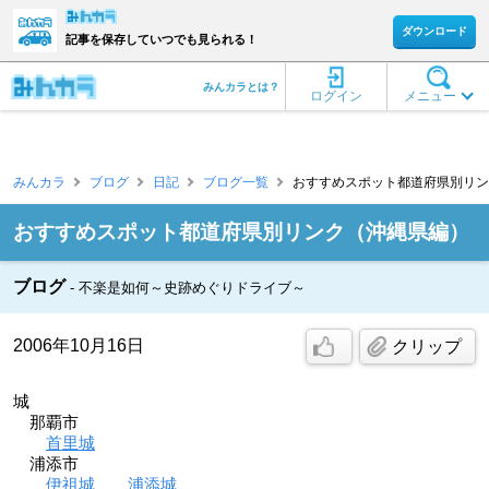
ダウンロード
記事を保存していつでも見られる！
みんカラとは？
ログイン
メニュー
みんカラ
ブログ
日記
ブログ一覧
おすすめスポット都道府県別リンク
おすすめスポット都道府県別リンク（沖縄県編）
ブログ
不楽是如何～史跡めぐりドライブ～
2006年10月16日
クリップ
城
那覇市
首里城
浦添市
伊祖城
浦添城