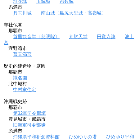
垣花城
玉城城
糸数城
糸満市
具志川城
南山城〔島尻大里城・高嶺城〕
寺社仏閣
那覇市
首里観音堂〔慈眼院〕
弁財天堂
円覚寺跡
波上
宮
宜野湾市
普天満宮
歴史的建造物・庭園
那覇市
識名園
北中城村
中村家住宅
沖縄戦史跡
那覇市
第32軍司令部壕
豊見城市・那覇市
旧海軍司令部壕
糸満市
沖縄県平和祈念資料館
ひめゆりの塔
ひめゆり平和