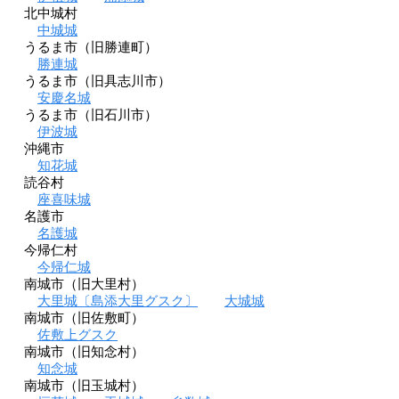
北中城村
中城城
うるま市（旧勝連町）
勝連城
うるま市（旧具志川市）
安慶名城
うるま市（旧石川市）
伊波城
沖縄市
知花城
読谷村
座喜味城
名護市
名護城
今帰仁村
今帰仁城
南城市（旧大里村）
大里城〔島添大里グスク〕
大城城
南城市（旧佐敷町）
佐敷上グスク
南城市（旧知念村）
知念城
南城市（旧玉城村）