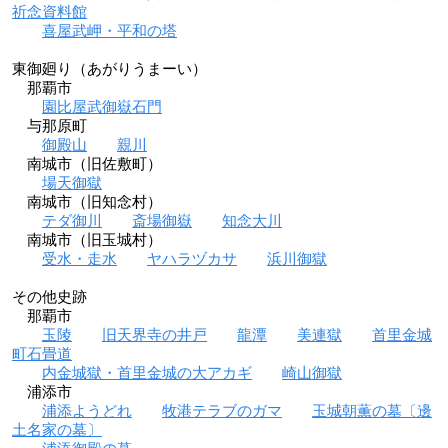
祈念資料館
喜屋武岬・平和の塔
東御廻り（あがりうまーい）
那覇市
園比屋武御嶽石門
与那原町
御殿山
親川
南城市（旧佐敷町）
場天御獄
南城市（旧知念村）
テダ御川
斎場御嶽
知念大川
南城市（旧玉城村）
受水・走水
ヤハラヅカサ
浜川御獄
その他史跡
那覇市
玉陵
旧天界寺の井戸
龍潭
美連獄
首里金城
町石畳道
内金城獄・首里金城の大アカギ
崎山御獄
浦添市
浦添ようどれ
牧港テラブのガマ
玉城朝薫の墓〔邊
土名家の墓〕