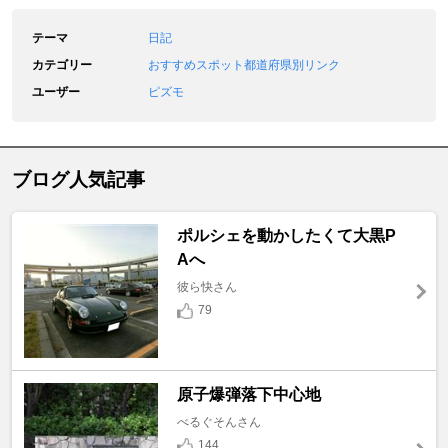
テーマ
日記
カテゴリー
おすすめスポット都道府県別リンク
ユーザー
ピズモ
ブログ人気記事
ポルシェを動かしたくて大黒P
Aへ
彼ら快さん
79
原子爆弾落下中心地
べるぐそんさん
144