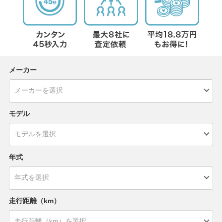
メーカー
モデル
年式
走行距離（km）