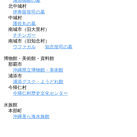
浦添御殿の墓
北中城村
伊寿留按司の墓
中城村
護佐丸の墓
南城市（旧大里村）
チチンガー
南城市（旧知念村）
ウファカル
知念按司の墓
博物館・美術館・資料館
那覇市
沖縄県立博物館・美術館
浦添市
浦添グスク・ようどれ館
今帰仁村
今帰仁村歴史文化センター
水族館
本部町
沖縄美ら海水族館