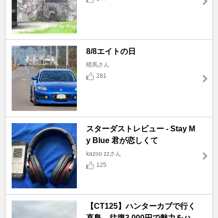
8/8エイトの日
晴馬さん
281
スターダストレビュー - Stay M
y Blue 君が恋しくて
kazoo zzさん
125
【CT125】ハンターカブで行く
直島。往復3,000円で魅力をハ