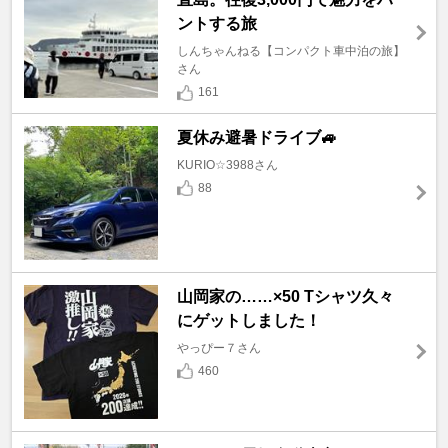
ントする旅
しんちゃんねる【コンパクト車中泊の旅】
さん
161
夏休み避暑ドライブ🚙
KURIO☆3988さん
88
山岡家の……×50 Tシャツ久々
にゲットしました！
やっぴー７さん
460