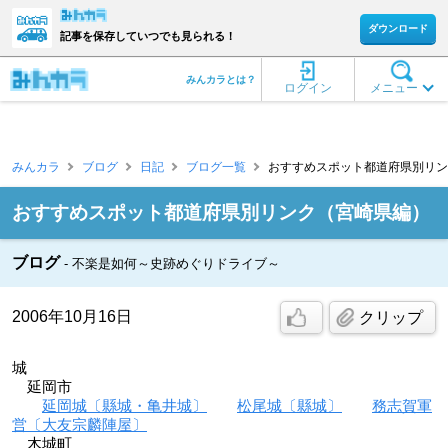
ダウンロード
記事を保存していつでも見られる！
みんカラとは？
ログイン
メニュー
みんカラ
ブログ
日記
ブログ一覧
おすすめスポット都道府県別リンク
おすすめスポット都道府県別リンク（宮崎県編）
ブログ
不楽是如何～史跡めぐりドライブ～
2006年10月16日
クリップ
城
延岡市
延岡城〔縣城・亀井城〕
松尾城〔縣城〕
務志賀軍
営〔大友宗麟陣屋〕
木城町