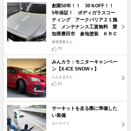
創業50年！！ 30％OFF！！
5年保証！ ボディガラスコー
ティング アークバリア２１施
工 メンテナンス工賃無料 愛
知県豊田市 倉地塗装 ＫＲＣ
倉地塗装さん
70
みんカラ：モニターキャンペー
ン【X-ICE SNOW＋】
らんさまさん
62
サーキットを走る際に準備した
い装備
カーライフ