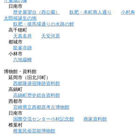
守重成の像
日南市
歴史展望台（西公園）
飫肥・本町商人通り
小村寿
太郎候誕生の地
飫肥・後馬場通りの水路の鯉
高千穂町
天真名井
天安河原
都城市
龍峯寺跡
小林市
六地蔵幢
博物館・資料館
延岡市（旧北川町）
西郷隆盛宿陣跡資料館
高鍋町
高鍋町歴史総合資料館
西都市
宮崎県立西都原考古博物館
日南市
国際交流センター小村記念館
商家資料館
椎葉村
椎葉民俗芸能博物館