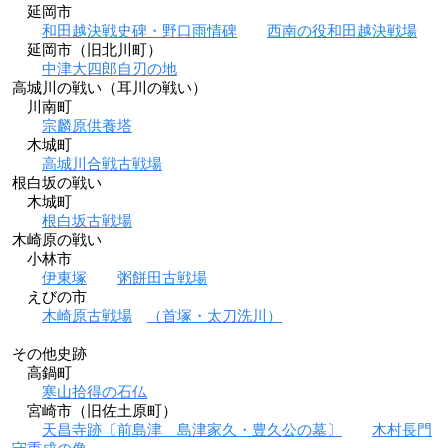
延岡市
和田越決戦史碑・野口雨情碑
西南の役和田越決戦場
延岡市（旧北川町）
中津大四郎自刃の地
高城川の戦い（耳川の戦い）
川南町
宗麟原供養塔
木城町
高城川合戦古戦場
根白坂の戦い
木城町
根白坂古戦場
木崎原の戦い
小林市
伊東塚
粥餅田古戦場
えびの市
木崎原古戦場
（首塚・太刀洗川）
その他史跡
高鍋町
寒山拾得の石仏
宮崎市（旧佐土原町）
天昌寺跡〔前島津 島津家久・豊久公の墓〕
木村長門