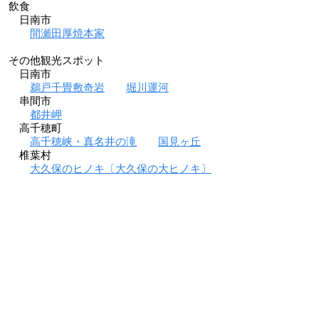
飲食
日南市
間瀬田厚焼本家
その他観光スポット
日南市
鵜戸千畳敷奇岩
堀川運河
串間市
都井岬
高千穂町
高千穂峡・真名井の滝
国見ヶ丘
椎葉村
大久保のヒノキ〔大久保の大ヒノキ〕