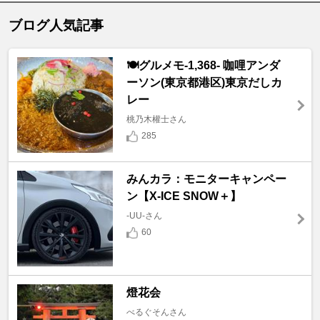
ブログ人気記事
🍽️グルメモ-1,368- 咖哩アンダ
ーソン(東京都港区)東京だしカ
レー
桃乃木權士さん
285
みんカラ：モニターキャンペー
ン【X-ICE SNOW＋】
-UU-さん
60
燈花会
べるぐそんさん