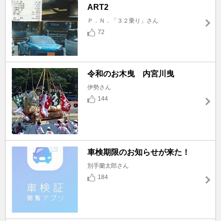
ART2
Ｐ．Ｎ．「３２乗り」さん
72
令和のお木曳 内宮川曳
伊勢さん
144
車検期限のお知らせが来た！
別手蘭太郎さん
184