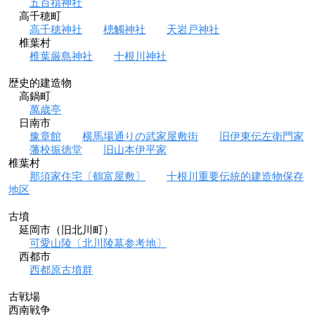
五百禩神社
高千穂町
高千穂神社
槵觸神社
天岩戸神社
椎葉村
椎葉厳島神社
十根川神社
歴史的建造物
高鍋町
萬歳亭
日南市
豫章館
横馬場通りの武家屋敷街
旧伊東伝左衛門家
藩校振徳堂
旧山本伊平家
椎葉村
那須家住宅〔鶴富屋敷〕
十根川重要伝統的建造物保存
地区
古墳
延岡市（旧北川町）
可愛山陵〔北川陵墓参考地〕
西都市
西都原古墳群
古戦場
西南戦争