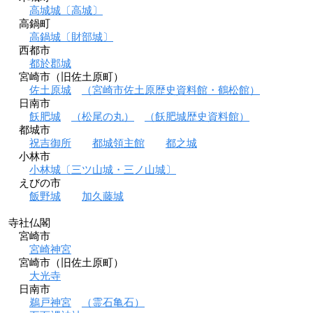
高城城〔高城〕
高鍋町
高鍋城〔財部城〕
西都市
都於郡城
宮崎市（旧佐土原町）
佐土原城
（宮崎市佐土原歴史資料館・鶴松館）
日南市
飫肥城
（松尾の丸）
（飫肥城歴史資料館）
都城市
祝吉御所
都城領主館
都之城
小林市
小林城〔三ツ山城・三ノ山城〕
えびの市
飯野城
加久藤城
寺社仏閣
宮崎市
宮崎神宮
宮崎市（旧佐土原町）
大光寺
日南市
鵜戸神宮
（霊石亀石）