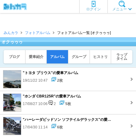
ログイン
メニュー
みんカラ
フォトアルバム
フォトアルバム一覧 [オクゥゥゥ]
オクゥゥゥ
ラップ
ブログ
愛車紹介
アルバム
グループ
ヒストリ
タイム
"トヨタ プリウス"の愛車アルバム
19/11/22 10:47
2枚
"ホンダ CBR125R"の愛車アルバム
17/08/27 10:06
2
5枚
"ハーレーダビッドソン ソフテイルデラックス"の愛車アルバム
17/04/30 11:14
6枚