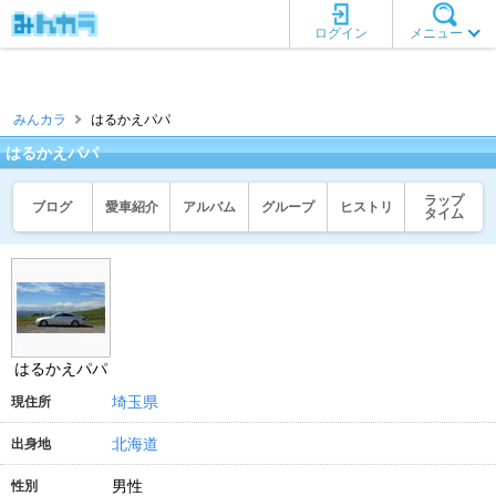
ログイン
メニュー
みんカラ
はるかえパパ
はるかえパパ
ラップ
ブログ
愛車紹介
アルバム
グループ
ヒストリ
タイム
はるかえパパ
埼玉県
現住所
北海道
出身地
男性
性別