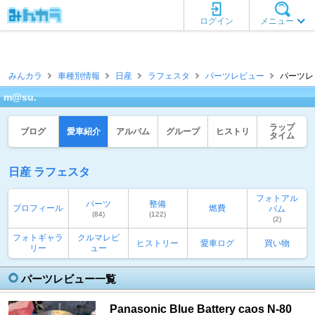
ログイン
メニュー
みんカラ
車種別情報
日産
ラフェスタ
パーツレビュー
パーツレビ
m@su.
ラップ
ブログ
愛車紹介
アルバム
グループ
ヒストリ
タイム
日産 ラフェスタ
フォトアル
パーツ
整備
プロフィール
燃費
バム
(84)
(122)
(2)
フォトギャラ
クルマレビ
ヒストリー
愛車ログ
買い物
リー
ュー
パーツレビュー一覧
Panasonic Blue Battery caos N-80