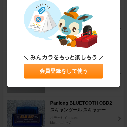
TEIN RX1
オデッセイ
[RB3/4]
とりふねさん
16
ホンダ(純正) コンプレッサー マ
グネットクラッチリレー
会員登録をして使う
オデッセイ
[RB3/4]
PCXつばぞーさん
18
Panlong BLUETOOTH OBD2
スキャンツール スキャナー
オデッセイ
[RB3/4]
biwanoahさん