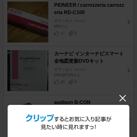
PIONEER / carrozzeria carrozz
eria RD-C100
オデッセイ
[RB3/4]
MWさん
17
0
カーナビ インターナビスマート
全地図更新DVDキット
オデッセイ
[RB3/4]
DBA@TUNさん
40
0
audison B-CON
オデッセイ
[RB3/4]
DBSゴジャオver.2さん
22