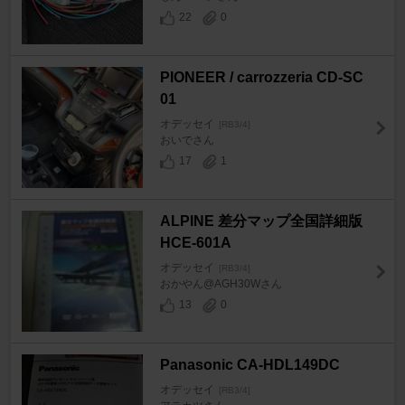
22
0
PIONEER / carrozzeria CD-SC
01
オデッセイ
[RB3/4]
おいでさん
17
1
ALPINE 差分マップ全国詳細版
HCE-601A
オデッセイ
[RB3/4]
おかやん@AGH30Wさん
13
0
Panasonic CA-HDL149DC
オデッセイ
[RB3/4]