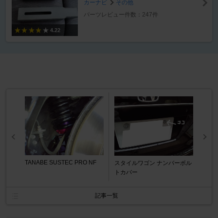
カーナビ
その他
パーツレビュー件数：247件
4.22
TANABE SUSTEC PRO NF
スタイルワゴン ナンバーボル
トカバー
記事一覧