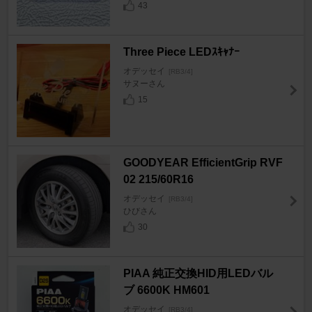
43
Three Piece LEDｽｷｬﾅｰ
オデッセイ
[RB3/4]
サヌーさん
15
GOODYEAR EfficientGrip RVF
02 215/60R16
オデッセイ
[RB3/4]
ひびさん
30
PIAA 純正交換HID用LEDバル
ブ 6600K HM601
オデッセイ
[RB3/4]