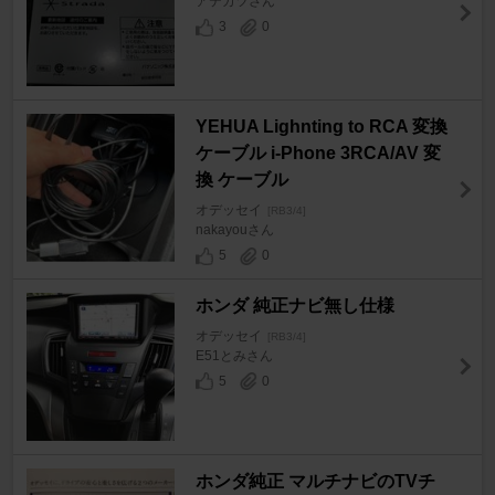
アテカツさん
3
0
YEHUA Lighnting to RCA 変換
ケーブル i-Phone 3RCA/AV 変
換 ケーブル
オデッセイ
[RB3/4]
nakayouさん
5
0
ホンダ 純正ナビ無し仕様
オデッセイ
[RB3/4]
E51とみさん
5
0
ホンダ純正 マルチナビのTVチ