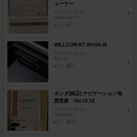
ューナー
オデッセイ
[RB3/4]
daifukumanさん
9
1
WILLCOM RT-WV0A-W
オデッセイ
[RB3/4]
IKZさん
6
1
ホンダ(純正) ナビゲーション地
図更新 Ver.15.18
オデッセイ
[RB3/4]
Accyonnさん
7
0