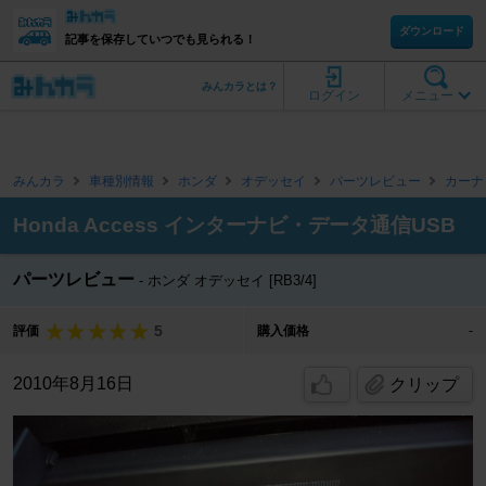
ダウンロード
記事を保存していつでも見られる！
みんカラとは？
ログイン
メニュー
みんカラ
車種別情報
ホンダ
オデッセイ
パーツレビュー
カーナ
Honda Access インターナビ・データ通信USB
パーツレビュー
ホンダ オデッセイ [RB3/4]
5
評価
購入価格
-
2010年8月16日
クリップ