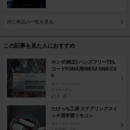
同じ商品の一覧を見る
この記事を見た人におすすめ
ホンダ(純正) ハンズフリーTEL
コードFOMA用08E02-SNB-C0
0
オデッセイ
[RB3/4]
おもちんさん
6
2
たけっち工房 ステアリングスイ
ッチ用学習リモコン
オデッセイ
[RB3/4]
しんchan。さん