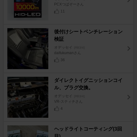
PCXつばぞーさん
11
後付けシートベンチレーション
検証
オデッセイ
[RB3/4]
daifukumanさん
36
ダイレクトイグニッションコイ
ル、プラグ交換。
オデッセイ
[RB3/4]
VR-スティチさん
4
ヘッドライトコーティング(3回
目)