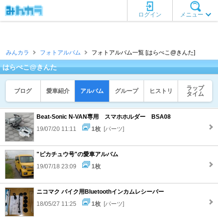
ログイン
メニュー
みんカラ
フォトアルバム
フォトアルバム一覧 [はらぺこ@きんた]
はらぺこ@きんた
ラップ
ブログ
愛車紹介
アルバム
グループ
ヒストリ
タイム
Beat-Sonic N-VAN専用 スマホホルダー BSA08
19/07/20 11:11
1枚
[パーツ]
"ピカチュウ号"の愛車アルバム
19/07/18 23:09
1枚
ニコマク バイク用Bluetoothインカムレシーバー
18/05/27 11:25
1枚
[パーツ]