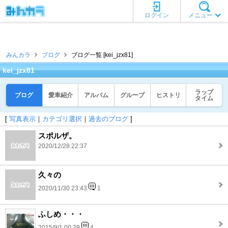
ログイン
メニュー
みんカラ
ブログ
ブログ一覧 [kei_jzx81]
kei_jzx81
ラップ
ブログ
愛車紹介
アルバム
グループ
ヒストリ
タイム
[
写真表示
｜
カテゴリ選択
｜
過去のブログ
]
スポルザ。
2020/12/28 22:37
久々の
2020/11/30 23:43
1
ふしめ・・・
2015/9/1 00:29
4