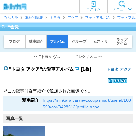
ログイン
メニュー
みんカラ
車種別情報
トヨタ
アクア
フォトアルバム
フォトアル
CLE会長
ラップ
ブログ
愛車紹介
アルバム
グループ
ヒストリ
タイム
<< "トヨタ ヴ ...
"レクサス ... >>
"トヨタ アクア"の愛車アルバム
[1枚]
トヨタ アクア
※この記事は愛車紹介で追加された画像です。
愛車紹介
https://minkara.carview.co.jp/smart/userid/168
599/car/3428612/profile.aspx
写真一覧