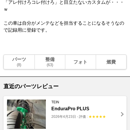
「アレ付けろコレ付けろ」と目立たないカスタムが・・・
ｗ
この車は自分がメンテなどを担当することになるそうなの
で記録用に登録です。
パーツ
整備
フォト
燃費
(8)
(63)
直近のパーツレビュー
TEIN
EnduraPro PLUS
2026年4月23日
-
評価 :
★
★
★
★
★