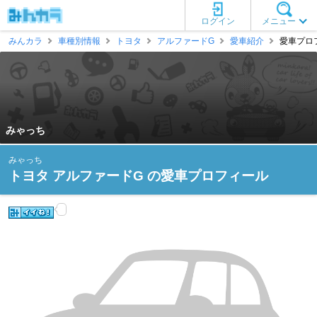
ログイン
メニュー
みんカラ
車種別情報
トヨタ
アルファードG
愛車紹介
愛車プロフ
みゃっち
みゃっち
トヨタ アルファードG の愛車プロフィール