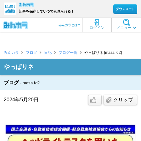
ダウンロード
記事を保存していつでも見られる！
みんカラとは？
ログイン
メニュー
みんカラ
ブログ
日記
ブログ一覧
やっぱりネ [masa.fd2]
やっぱりネ
ブログ
masa.fd2
2024年5月20日
クリップ