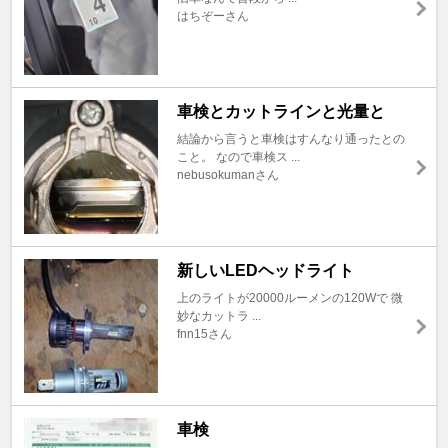
はちぞーさん
車検とカットラインと光量と
結論から言うと車検はすんなり通ったとの
こと。 なので車検ス ...
nebusokumanさん
新しいLEDヘッドライト
上のライトが20000ルーメンの120Wで 微
妙なカットラ ...
fnn15さん
車検