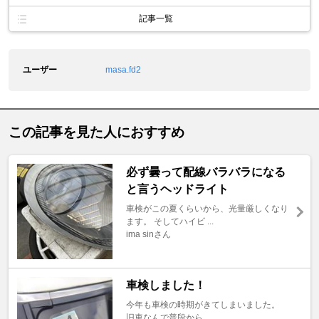
記事一覧
ユーザー
masa.fd2
この記事を見た人におすすめ
必ず曇って配線バラバラになる
と言うヘッドライト
車検がこの夏くらいから、光量厳しくなり
ます。 そしてハイビ ...
ima sinさん
車検しました！
今年も車検の時期がきてしまいました。
旧車なんで普段から ...