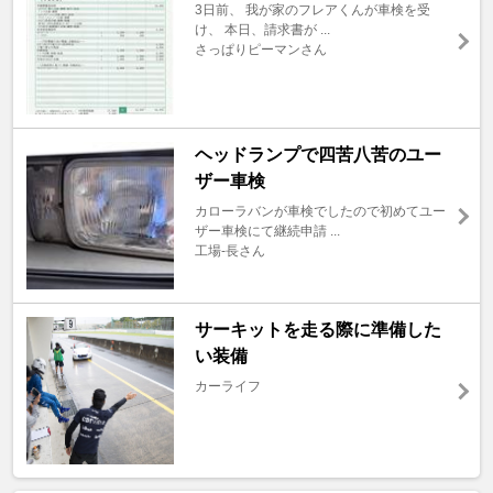
3日前、 我が家のフレアくんが車検を受
け、 本日、請求書が ...
さっぱりピーマンさん
ヘッドランプで四苦八苦のユー
ザー車検
カローラバンが車検でしたので初めてユー
ザー車検にて継続申請 ...
工場‐長さん
サーキットを走る際に準備した
い装備
カーライフ