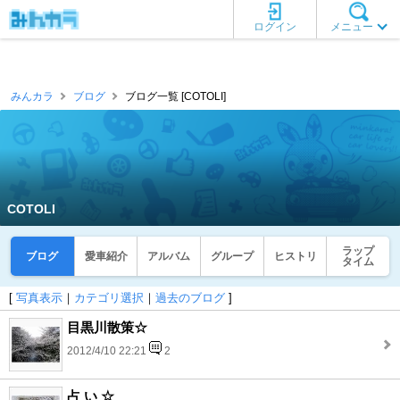
ログイン
メニュー
みんカラ
ブログ
ブログ一覧 [COTOLI]
COTOLI
ラップ
ブログ
愛車紹介
アルバム
グループ
ヒストリ
タイム
[
写真表示
｜
カテゴリ選択
｜
過去のブログ
]
目黒川散策☆
2012/4/10 22:21
2
占 い ☆