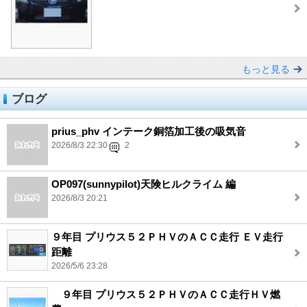
もっと見る
ブログ
prius_phv インテーク銅箔加工後の吸気音
2026/8/3 22:30
2
OP097(sunnypilot)天険ヒルクライム 編
2026/8/3 20:21
９年目 プリウス５２ＰＨＶのＡＣＣ走行 ＥＶ走行
距離
2026/5/6 23:28
９年目 プリウス５２ＰＨＶのＡＣＣ走行ＨＶ燃