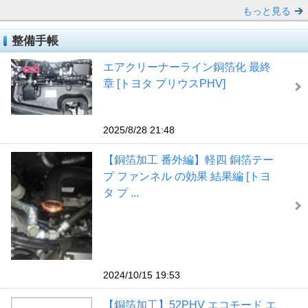
もっと見る
整備手帳
エアクリーナーライン銅箔化 最終
章 [トヨタ プリウスPHV]
2025/8/28 21:48
【銅箔加工 番外編】軽四 銅箔テー
プ ファンネル の効果 結果編 [トヨ
タ プ ...
2024/10/15 19:53
【銅箔加工】52PHV エコモード エ