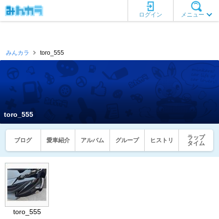
ログイン
メニュー
みんカラ
toro_555
toro_555
ラップ
ブログ
愛車紹介
アルバム
グループ
ヒストリ
タイム
toro_555