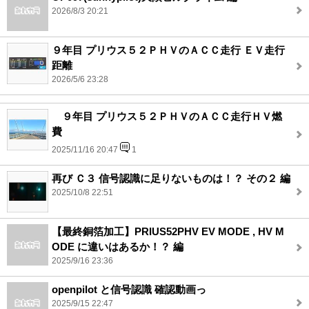
2026/8/3 20:21
９年目 プリウス５２ＰＨＶのＡＣＣ走行 ＥＶ走行
距離
2026/5/6 23:28
９年目 プリウス５２ＰＨＶのＡＣＣ走行ＨＶ燃
費
2025/11/16 20:47
1
再び Ｃ３ 信号認識に足りないものは！？ その２ 編
2025/10/8 22:51
【最終銅箔加工】PRIUS52PHV EV MODE , HV M
ODE に違いはあるか！？ 編
2025/9/16 23:36
openpilot と信号認識 確認動画っ
2025/9/15 22:47