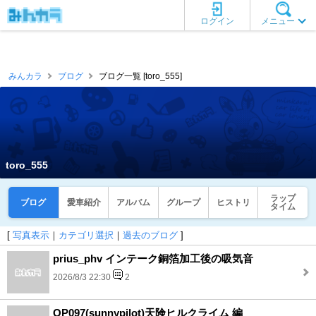
ログイン
メニュー
みんカラ
ブログ
ブログ一覧 [toro_555]
toro_555
ラップ
ブログ
愛車紹介
アルバム
グループ
ヒストリ
タイム
[
写真表示
｜
カテゴリ選択
｜
過去のブログ
]
prius_phv インテーク銅箔加工後の吸気音
2026/8/3 22:30
2
OP097(sunnypilot)天険ヒルクライム 編