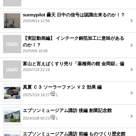
sunnypilot 曇天 日中の信号は認識出来るのか！？
2025/9/14 12:56
【実証動画編】 インテーク銅箔加工に意味がある
のか！？
2025/9/9 18:08
富山と言えばくすり売り「薬種商の館 金岡邸」偏
2025/7/19 22:19
真夏 Ｃ３ ソーラーファン Ｖ２ 効果 編
2025/7/19 18:27
1
エプソンミュージアム諏訪 後編 創業記念館
2024/10/8 00:23
1
エプソンミュージアム諏訪 前編 ものづくり歴史館