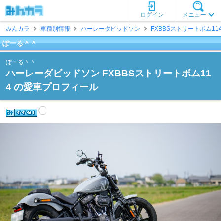
ログイン
メニュー
みんカラ
車種別情報
ハーレーダビッドソン
FXBBSストリートボム11
ぽーる＾＾
ぽーる＾＾
ハーレーダビッドソン FXBBSストリートボム11
4 の愛車プロフィール