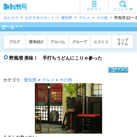
ログイン
メニュー
みんカラ
おすすめスポット
愛知県
グルメ
その他
野風増 [ぽー
ぽーる＾＾
ラップ
ブログ
愛車紹介
アルバム
グループ
ヒストリ
タイム
野風増 美味！ 手打ちうどんにこりゃ参った
カテゴリ :
愛知県
>
グルメ
>
その他