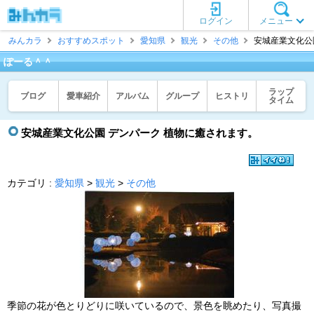
ログイン
メニュー
みんカラ
おすすめスポット
愛知県
観光
その他
安城産業文化公園
ぽーる＾＾
ラップ
ブログ
愛車紹介
アルバム
グループ
ヒストリ
タイム
安城産業文化公園 デンパーク 植物に癒されます。
カテゴリ :
愛知県
>
観光
>
その他
季節の花が色とりどりに咲いているので、景色を眺めたり、写真撮