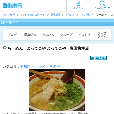
ログイン
メニュー
みんカラ
おすすめスポット
愛知県
グルメ
その他
らーめん よっ
ぽーる＾＾
ラップ
ブログ
愛車紹介
アルバム
グループ
ヒストリ
タイム
らーめん よってこや よってこや 豊田梅坪店
カテゴリ :
愛知県
>
グルメ
>
その他