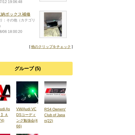
7/12 19:06:48
収納ボックス補修
リ：その他（カテゴリ
）
8/06 18:00:20
[
他のクリップをチェック
]
グループ (5)
udi As
VW/Audi VC
RS4 Owners'
te 】Ａ
DSコーディ
Club of Japa
4)
ング勉強会(4
n(22)
66)