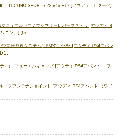
NE TECHNO SPORTS 225/45 R17 [アウディ TT クーペ]
 6 速マニュアルギアノブシフターレバースティッ [アウディ R
ワゴン）] (0)
イヤ空気圧監視システム(TPMS) TY588 [アウディ RS4アバン
(1)
アウディ) フューエルキャップ [アウディ RS4アバント （ワ
 ルーフアンテナジョイント [アウディ RS4アバント （ワゴ