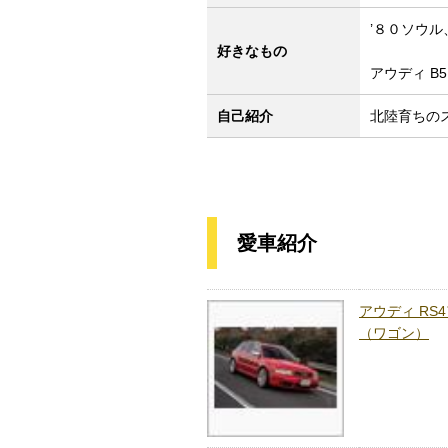
’８０ソウル
好きなもの
アウディ B5
自己紹介
北陸育ちの
愛車紹介
アウディ RS
（ワゴン）