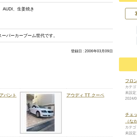
、AUDI、生姜焼き
スーパーカーブーム世代です。
登録日 : 2006年03月09日
フロ
カテゴ
未設定
4アバント
アウディ TT クーペ
2024/0
チェ
（な
カテゴ
未設定