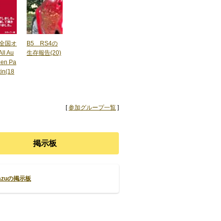
i全国オ
B5 RS4の
l Au
生存報告(20)
den Pa
tin(18
[
参加グループ一覧
]
掲示板
kazuの掲示板