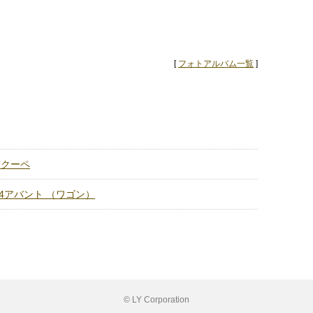
[
フォトアルバム一覧
]
T クーペ
RS4アバント （ワゴン）
© LY Corporation