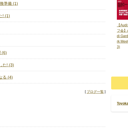
準備 (1)
 (1)
【Aud
フ会】Al
di Gar
rk Mee
3)
(6)
! (3)
る (4)
[
ブログ一覧
]
Toyo