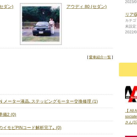
2023/0
(セダン)
アウディ 80 (セダン)
リア
カテゴ
未設定
2022/0
[
愛車紹介一覧
]
8N メーター液晶､ステッピングモーター交換修理 (1)
【 All A
2 (0)
socia
さん(37
イモビPINコード解析完了｡ (0)