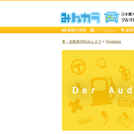
車・自動車SNSみんカラ
>
Toyokazu
Ｄｅｒ Ａｕｄ