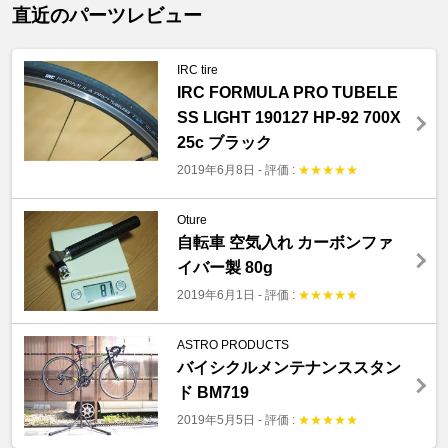
直近のパーツレビュー
IRC tire
IRC FORMULA PRO TUBELE
SS LIGHT 190127 HP-92 700X
25c ブラック
2019年6月8日
-
評価 :
★
★
★
★
★
Oture
自転車 空気入れ カーボンファ
イバー製 80g
2019年6月1日
-
評価 :
★
★
★
★
★
ASTRO PRODUCTS
バイシクルメンテナンススタン
ド BM719
2019年5月5日
-
評価 :
★
★
★
★
★