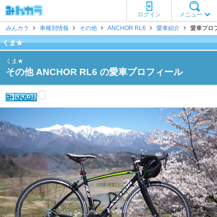
ログイン
メニュー
みんカラ
車種別情報
その他
ANCHOR RL6
愛車紹介
愛車プロフ
くま★
くま★
その他 ANCHOR RL6 の愛車プロフィール