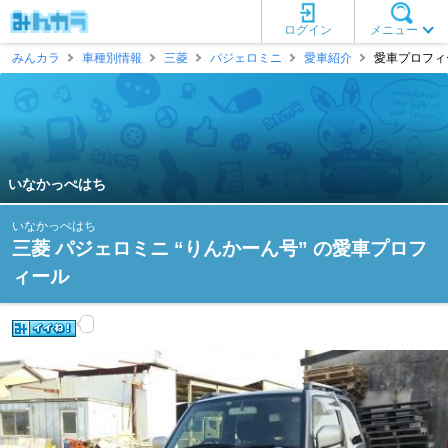
ログイン
メニュー
みんカラ
車種別情報
三菱
パジェロミニ
愛車紹介
愛車プロフィー
いなかっぺはち
いなかっぺはち
三菱 パジェロミニ “りんかーん号” の愛車プロフ
ィール