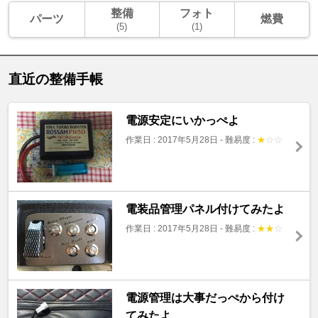
整備
フォト
パーツ
燃費
(5)
(1)
直近の整備手帳
電源安定にいかっぺよ
作業日 : 2017年5月28日
-
難易度 :
★
☆
☆
電装品管理パネル付けてみたよ
作業日 : 2017年5月28日
-
難易度 :
★
★
☆
電源管理は大事だっぺから付け
てみたよ