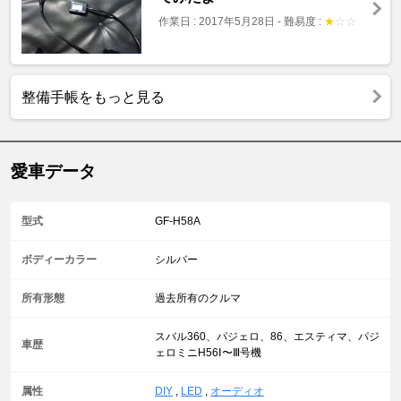
作業日 : 2017年5月28日
-
難易度 :
★
☆
☆
整備手帳をもっと見る
愛車データ
型式
GF-H58A
ボディーカラー
シルバー
所有形態
過去所有のクルマ
スバル360、パジェロ、86、エスティマ、パジ
車歴
ェロミニH56Ⅰ〜Ⅲ号機
属性
DIY
,
LED
,
オーディオ