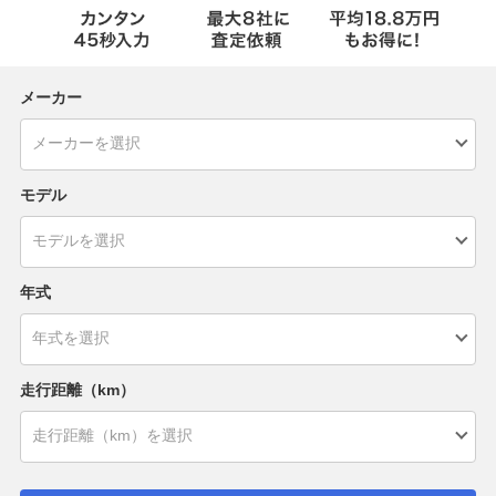
メーカー
モデル
年式
走行距離（km）