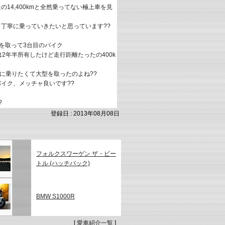
14,400kmと全然乗ってない極上車を見
丁寧に乗っていきたいと思っています??
免許を取って3台目のバイク
0Rは2年半所有したけど走行距離たったの400k
レに乗りたくて大型を取ったのよね??
イク、メッチャ良いです??
?
登録日 : 2013年08月08日
フォルクスワーゲン ザ・ビー
トル (ハッチバック)
BMW S1000R
[
愛車紹介一覧
]