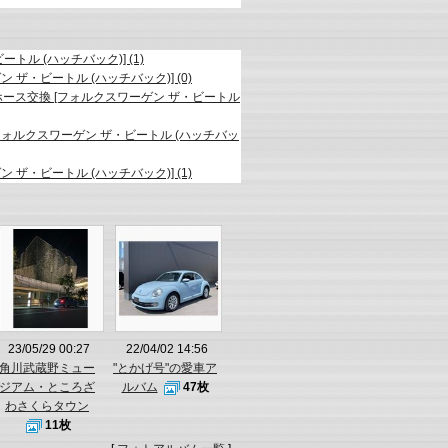
トル (ハッチバック)] (1)
ザ・ビートル (ハッチバック)] (0)
ース交換 [フォルクスワーゲン ザ・ビートル
ォルクスワーゲン ザ・ビートル (ハッチバッ
ザ・ビートル (ハッチバック)] (1)
23/05/29 00:27
22/04/02 14:56
角川武蔵野ミュー
"とかげ号"の愛車ア
ジアム・ところざ
ルバム
47枚
わさくらタウン
11枚