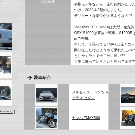
自己紹介
初期モデルながら、走行距離がたったの
つけ、2022/4/2契約しました。
デリケートな部位があるようなので、
TMAX560 TECHMAXは大型二輪
GSX-S1000は事故で廃車、S100
mで売却。
そして、今乗ってるTMAXは元々コ
回り道したけどようやく乗れたこのバ
とにかくラクで十二分に速い??
大事に乗っていきたいと思ってます?
愛車紹介
メルセデス・ベンツ A
クラス セダン
チェック
]
ヤマハ TMAX560