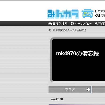
車・自動車SNSみんカラ
>
mk4970
mk4970の備忘録
ブログ
mk4970