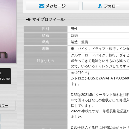
マイプロフィール
性別
男性
結婚
既婚
職業
製造・整備
趣味
車・バイク，ドライブ・旅行，イン
クルマ、ロードバイク、旅行、ダイ
好きなもの
歳食ってきて趣味というものも減っ
ので、いろいろチャレンジしてます
mk4970です。
」
シトロエンDS5とYAMAHA TMAX5
 20:50
ます。
DS5は2021/5にクーラント漏れ
Hiで回りっぱなしの症状が出て修理
探しています。
ロワー
2022/5車検ですが、修理長期化必
ました。
DS5を購入する時に候補に挙がった