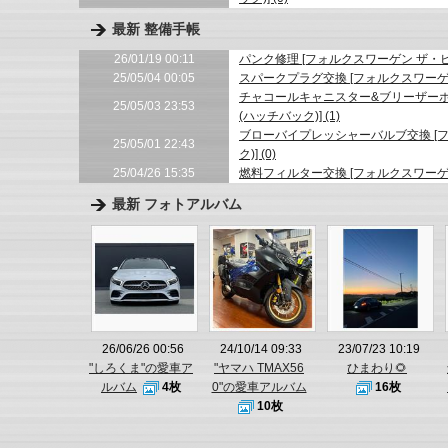
最新 整備手帳
26/01/19 00:11
パンク修理 [フォルクスワーゲン ザ・ビー
25/05/04 00:05
スパークプラグ交換 [フォルクスワーゲン 
チャコールキャニスター&ブリーザーホ
25/05/03 23:53
(ハッチバック)] (1)
ブローバイプレッシャーバルブ交換 [フ
25/05/01 22:43
ク)] (0)
25/04/26 15:35
燃料フィルター交換 [フォルクスワーゲン 
最新 フォトアルバム
26/06/26 00:56
24/10/14 09:33
23/07/23 10:19
"しろくま"の愛車ア
"ヤマハ TMAX56
ひまわり🌻
ルバム
4枚
0"の愛車アルバム
16枚
10枚