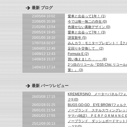
最新 ブログ
23/05/04 10:02
愛車と出会って1年！ (1)
22/06/05 20:39
今では唯一無二の存在 (0)
21/02/06 13:54
色褪せない素敵デザイン (0)
20/05/24 19:45
愛車と出会って7年！ (3)
20/01/05 18:10
謹賀新年 (5)
17/07/16 02:07
みんカラ：モニタープレゼント！【クルー
16/04/03 12:49
足回りを交換して… (2)
14/09/12 12:43
Formula E (2)
14/08/16 15:27
買い換えました．．． (6)
2つ目のリコール『DS5 Chic リ
14/04/18 17:14
業）』 (3)
最新 パーツレビュー
KREMERSINO メーターパネル [
26/03/08 17:15
ク)] (0)
26/02/28 01:25
BUGS GO-GO EYE BROW [フォ
26/01/31 21:54
ノーブランド ステルスウィングレットミラー
26/01/03 17:55
ヤマハ(純正) ＰＥＲＦＯＲＭＡＮＣＥ ＤＡ
ノーブランド ダッシュボードマット [
25/12/09 00:13
ック)] (0)