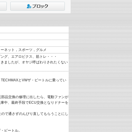
ターネット，スポーツ，グルメ
ビング、エアロビクス、筋トレ・・・
てきましたが、オヤジ呼ばわりされたくない
ｗ
60 TECHMAXとVWザ・ビートルに乗ってい
他消耗部品交換の修理に出したら、電動ファンが
入庫中、最終手段でECU交換となりドナーを
至なので通さずのんびり直してもらうことにし
ザ・ビートル。